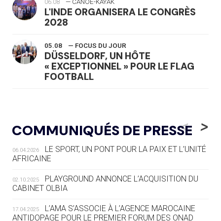
06.08
— CANOË-KAYAK
L'INDE ORGANISERA LE CONGRÈS
2028
05.08
— FOCUS DU JOUR
DÜSSELDORF, UN HÔTE
« EXCEPTIONNEL » POUR LE FLAG
FOOTBALL
05.08
— LUGE
LE RÊVE DE VOIR LA LUGE ALPINE
<
>
COMMUNIQUÉS DE PRESSE
AUX JO « N'EST PAS FINI »
LE SPORT, UN PONT POUR LA PAIX ET L’UNITÉ
06.04.2026
05.08
— TIR À L'ARC
AFRICAINE
DES MONDIAUX À BRISBANE SUR LA
ROUTE DES JO 2032
PLAYGROUND ANNONCE L’ACQUISITION DU
02.10.2025
CABINET OLBIA
05.08
— ALPES FRANÇAISES 2030
LE VILLAGE OLYMPIQUE DES ARAVIS
L’AMA S’ASSOCIE À L’AGENCE MAROCAINE
17.04.2025
SE DESSINE
ANTIDOPAGE POUR LE PREMIER FORUM DES ONAD