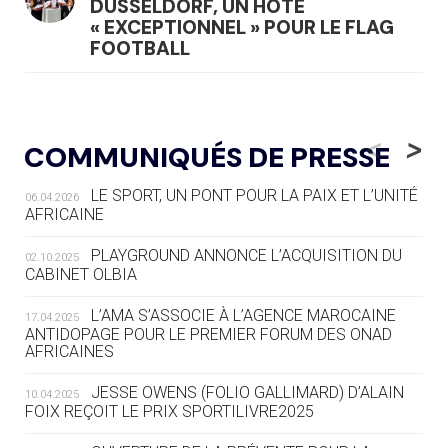
DÜSSELDORF, UN HÔTE
« EXCEPTIONNEL » POUR LE FLAG
FOOTBALL
05.08
— LUGE
LE RÊVE DE VOIR LA LUGE ALPINE
<
>
COMMUNIQUÉS DE PRESSE
AUX JO « N'EST PAS FINI »
LE SPORT, UN PONT POUR LA PAIX ET L’UNITÉ
06.04.2026
05.08
— TIR À L'ARC
AFRICAINE
DES MONDIAUX À BRISBANE SUR LA
ROUTE DES JO 2032
PLAYGROUND ANNONCE L’ACQUISITION DU
02.10.2025
CABINET OLBIA
05.08
— ALPES FRANÇAISES 2030
LE VILLAGE OLYMPIQUE DES ARAVIS
L’AMA S’ASSOCIE À L’AGENCE MAROCAINE
17.04.2025
SE DESSINE
ANTIDOPAGE POUR LE PREMIER FORUM DES ONAD
AFRICAINES
04.08
— FOCUS DU JOUR
JESSE OWENS (FOLIO GALLIMARD) D’ALAIN
10.04.2025
LE COJOP A TROUVÉ SON VILLAGE
FOIX REÇOIT LE PRIX SPORTILIVRE2025
OLYMPIQUE LYONNAIS