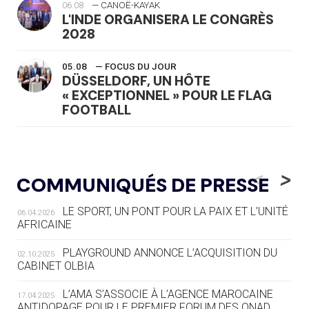
06.08
— CANOË-KAYAK
L'INDE ORGANISERA LE CONGRÈS
2028
05.08
— FOCUS DU JOUR
DÜSSELDORF, UN HÔTE
« EXCEPTIONNEL » POUR LE FLAG
FOOTBALL
05.08
— LUGE
LE RÊVE DE VOIR LA LUGE ALPINE
<
>
COMMUNIQUÉS DE PRESSE
AUX JO « N'EST PAS FINI »
LE SPORT, UN PONT POUR LA PAIX ET L’UNITÉ
06.04.2026
05.08
— TIR À L'ARC
AFRICAINE
DES MONDIAUX À BRISBANE SUR LA
ROUTE DES JO 2032
PLAYGROUND ANNONCE L’ACQUISITION DU
02.10.2025
CABINET OLBIA
05.08
— ALPES FRANÇAISES 2030
LE VILLAGE OLYMPIQUE DES ARAVIS
L’AMA S’ASSOCIE À L’AGENCE MAROCAINE
17.04.2025
SE DESSINE
ANTIDOPAGE POUR LE PREMIER FORUM DES ONAD