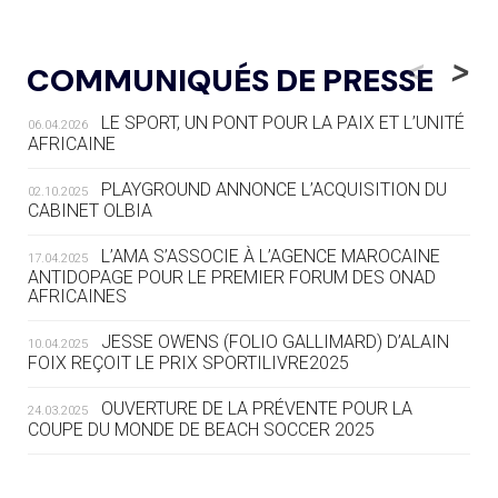
05.08
— LUGE
LE RÊVE DE VOIR LA LUGE ALPINE
<
>
COMMUNIQUÉS DE PRESSE
AUX JO « N'EST PAS FINI »
LE SPORT, UN PONT POUR LA PAIX ET L’UNITÉ
06.04.2026
05.08
— TIR À L'ARC
AFRICAINE
DES MONDIAUX À BRISBANE SUR LA
ROUTE DES JO 2032
PLAYGROUND ANNONCE L’ACQUISITION DU
02.10.2025
CABINET OLBIA
05.08
— ALPES FRANÇAISES 2030
LE VILLAGE OLYMPIQUE DES ARAVIS
L’AMA S’ASSOCIE À L’AGENCE MAROCAINE
17.04.2025
SE DESSINE
ANTIDOPAGE POUR LE PREMIER FORUM DES ONAD
AFRICAINES
04.08
— FOCUS DU JOUR
JESSE OWENS (FOLIO GALLIMARD) D’ALAIN
10.04.2025
LE COJOP A TROUVÉ SON VILLAGE
FOIX REÇOIT LE PRIX SPORTILIVRE2025
OLYMPIQUE LYONNAIS
OUVERTURE DE LA PRÉVENTE POUR LA
24.03.2025
COUPE DU MONDE DE BEACH SOCCER 2025
04.08
— ALLEMAGNE
« L'ALLEMAGNE PEUT DÉMONTRER
COMMENT ORGANISER DES JO
RESPONSABLES »
L’AMA FÉLICITE RICHARD POUND ET VALÉRIE
24.03.2025