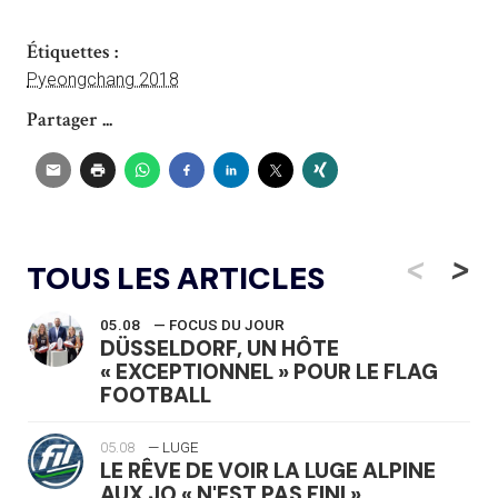
Étiquettes :
Pyeongchang 2018
Partager ...
<
>
TOUS LES ARTICLES
05.08
— FOCUS DU JOUR
DÜSSELDORF, UN HÔTE
« EXCEPTIONNEL » POUR LE FLAG
FOOTBALL
05.08
— LUGE
LE RÊVE DE VOIR LA LUGE ALPINE
AUX JO « N'EST PAS FINI »