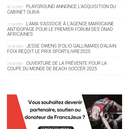
LA FIE LANCE LES GRANDES
PLAYGROUND ANNONCE L’ACQUISITION DU
02.10.2025
MANŒUVRES EN VUE DES JO
CABINET OLBIA
04.08
— DAKAR 2026
L’AMA S’ASSOCIE À L’AGENCE MAROCAINE
17.04.2025
DES FRESQUES CÉLÈBRENT LES JOJ
ANTIDOPAGE POUR LE PREMIER FORUM DES ONAD
AFRICAINES
03.08
—
JESSE OWENS (FOLIO GALLIMARD) D’ALAIN
10.04.2025
« PARIS 2024 M'A INSPIRÉ POUR
FOIX REÇOIT LE PRIX SPORTILIVRE2025
CRÉER UN PERSONNAGE »
OUVERTURE DE LA PRÉVENTE POUR LA
24.03.2025
COUPE DU MONDE DE BEACH SOCCER 2025
03.08
— CROATIE
JOSIP VARVODIC ÉLU PRÉSIDENT
DU CNO
L’AMA FÉLICITE RICHARD POUND ET VALÉRIE
24.03.2025
FOURNEYRON, RÉCOMPENSÉS DE L’ORDRE OLYMPIQUE
03.08
— DAKAR 2026
L’AMA RECHERCHE DES HÔTES POUR LES
13.03.2025
ON CONNAÎT LA PREMIÈRE
RÉUNIONS DU CONSEIL DE FONDATION ET DU COMITÉ
PORTEUSE DE LA FLAMME
EXÉCUTIF
APPEL À CANDIDATURES DE L’AMA POUR LES
03.08
— TIR
12.03.2025