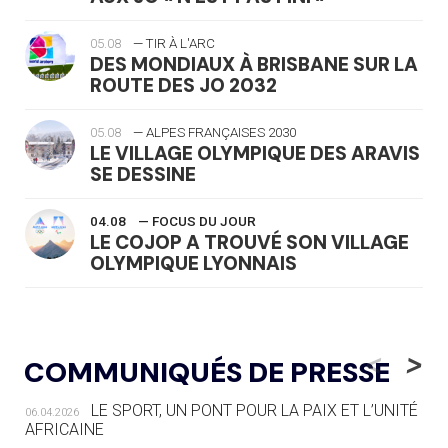
05.08
— TIR À L'ARC
DES MONDIAUX À BRISBANE SUR LA
ROUTE DES JO 2032
05.08
— ALPES FRANÇAISES 2030
LE VILLAGE OLYMPIQUE DES ARAVIS
SE DESSINE
04.08
— FOCUS DU JOUR
LE COJOP A TROUVÉ SON VILLAGE
OLYMPIQUE LYONNAIS
04.08
— ALLEMAGNE
« L'ALLEMAGNE PEUT DÉMONTRER
<
>
COMMUNIQUÉS DE PRESSE
COMMENT ORGANISER DES JO
RESPONSABLES »
LE SPORT, UN PONT POUR LA PAIX ET L’UNITÉ
06.04.2026
AFRICAINE
04.08
— ESCRIME