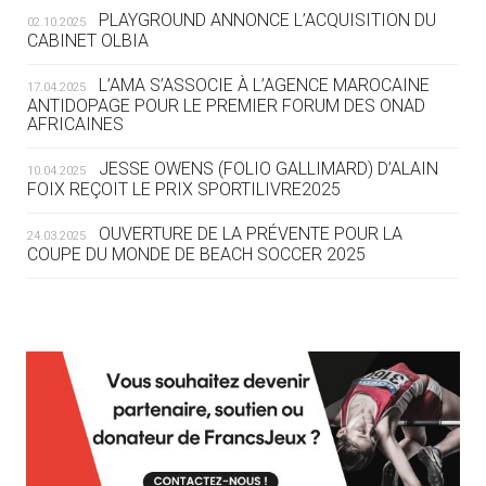
SE DESSINE
PLAYGROUND ANNONCE L’ACQUISITION DU
02.10.2025
CABINET OLBIA
04.08
— FOCUS DU JOUR
LE COJOP A TROUVÉ SON VILLAGE
L’AMA S’ASSOCIE À L’AGENCE MAROCAINE
17.04.2025
OLYMPIQUE LYONNAIS
ANTIDOPAGE POUR LE PREMIER FORUM DES ONAD
AFRICAINES
04.08
— ALLEMAGNE
JESSE OWENS (FOLIO GALLIMARD) D’ALAIN
10.04.2025
« L'ALLEMAGNE PEUT DÉMONTRER
FOIX REÇOIT LE PRIX SPORTILIVRE2025
COMMENT ORGANISER DES JO
RESPONSABLES »
OUVERTURE DE LA PRÉVENTE POUR LA
24.03.2025
COUPE DU MONDE DE BEACH SOCCER 2025
04.08
— ESCRIME
LA FIE LANCE LES GRANDES
MANŒUVRES EN VUE DES JO
L’AMA FÉLICITE RICHARD POUND ET VALÉRIE
24.03.2025
FOURNEYRON, RÉCOMPENSÉS DE L’ORDRE OLYMPIQUE
L’AMA RECHERCHE DES HÔTES POUR LES
13.03.2025
04.08
— DAKAR 2026
RÉUNIONS DU CONSEIL DE FONDATION ET DU COMITÉ
DES FRESQUES CÉLÈBRENT LES JOJ
EXÉCUTIF
APPEL À CANDIDATURES DE L’AMA POUR LES
03.08
—
12.03.2025