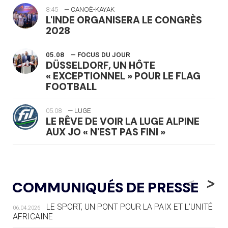
8:45
— CANOË-KAYAK
L'INDE ORGANISERA LE CONGRÈS
2028
05.08
— FOCUS DU JOUR
DÜSSELDORF, UN HÔTE
« EXCEPTIONNEL » POUR LE FLAG
FOOTBALL
05.08
— LUGE
LE RÊVE DE VOIR LA LUGE ALPINE
AUX JO « N'EST PAS FINI »
05.08
— TIR À L'ARC
DES MONDIAUX À BRISBANE SUR LA
<
>
COMMUNIQUÉS DE PRESSE
ROUTE DES JO 2032
LE SPORT, UN PONT POUR LA PAIX ET L’UNITÉ
06.04.2026
05.08
— ALPES FRANÇAISES 2030
AFRICAINE
LE VILLAGE OLYMPIQUE DES ARAVIS