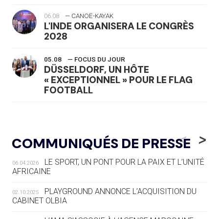
06.08
— CANOË-KAYAK
L'INDE ORGANISERA LE CONGRÈS
2028
05.08
— FOCUS DU JOUR
DÜSSELDORF, UN HÔTE
« EXCEPTIONNEL » POUR LE FLAG
FOOTBALL
05.08
— LUGE
LE RÊVE DE VOIR LA LUGE ALPINE
<
>
COMMUNIQUÉS DE PRESSE
AUX JO « N'EST PAS FINI »
LE SPORT, UN PONT POUR LA PAIX ET L’UNITÉ
06.04.2026
05.08
— TIR À L'ARC
AFRICAINE
DES MONDIAUX À BRISBANE SUR LA
ROUTE DES JO 2032
PLAYGROUND ANNONCE L’ACQUISITION DU
02.10.2025
CABINET OLBIA
05.08
— ALPES FRANÇAISES 2030