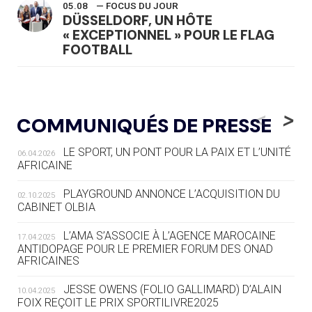
05.08
— FOCUS DU JOUR
DÜSSELDORF, UN HÔTE
« EXCEPTIONNEL » POUR LE FLAG
FOOTBALL
05.08
— LUGE
LE RÊVE DE VOIR LA LUGE ALPINE
<
>
COMMUNIQUÉS DE PRESSE
AUX JO « N'EST PAS FINI »
LE SPORT, UN PONT POUR LA PAIX ET L’UNITÉ
06.04.2026
05.08
— TIR À L'ARC
AFRICAINE
DES MONDIAUX À BRISBANE SUR LA
ROUTE DES JO 2032
PLAYGROUND ANNONCE L’ACQUISITION DU
02.10.2025
CABINET OLBIA
05.08
— ALPES FRANÇAISES 2030
LE VILLAGE OLYMPIQUE DES ARAVIS
L’AMA S’ASSOCIE À L’AGENCE MAROCAINE
17.04.2025
SE DESSINE
ANTIDOPAGE POUR LE PREMIER FORUM DES ONAD
AFRICAINES
04.08
— FOCUS DU JOUR
JESSE OWENS (FOLIO GALLIMARD) D’ALAIN
10.04.2025
LE COJOP A TROUVÉ SON VILLAGE
FOIX REÇOIT LE PRIX SPORTILIVRE2025
OLYMPIQUE LYONNAIS