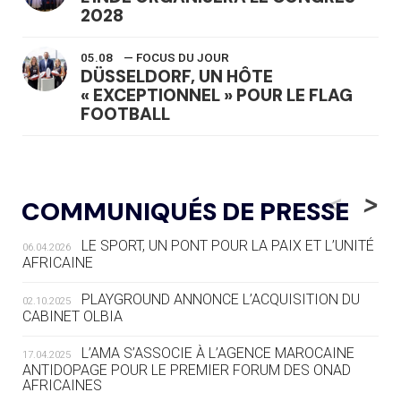
2028
05.08
— FOCUS DU JOUR
DÜSSELDORF, UN HÔTE
« EXCEPTIONNEL » POUR LE FLAG
FOOTBALL
05.08
— LUGE
LE RÊVE DE VOIR LA LUGE ALPINE
<
>
COMMUNIQUÉS DE PRESSE
AUX JO « N'EST PAS FINI »
LE SPORT, UN PONT POUR LA PAIX ET L’UNITÉ
06.04.2026
05.08
— TIR À L'ARC
AFRICAINE
DES MONDIAUX À BRISBANE SUR LA
ROUTE DES JO 2032
PLAYGROUND ANNONCE L’ACQUISITION DU
02.10.2025
CABINET OLBIA
05.08
— ALPES FRANÇAISES 2030
LE VILLAGE OLYMPIQUE DES ARAVIS
L’AMA S’ASSOCIE À L’AGENCE MAROCAINE
17.04.2025
SE DESSINE
ANTIDOPAGE POUR LE PREMIER FORUM DES ONAD
AFRICAINES