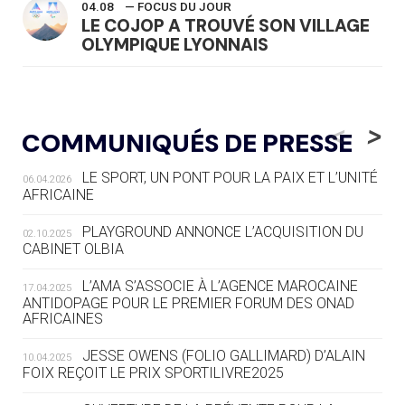
04.08
— FOCUS DU JOUR
LE COJOP A TROUVÉ SON VILLAGE
OLYMPIQUE LYONNAIS
04.08
— ALLEMAGNE
« L'ALLEMAGNE PEUT DÉMONTRER
<
>
COMMUNIQUÉS DE PRESSE
COMMENT ORGANISER DES JO
RESPONSABLES »
LE SPORT, UN PONT POUR LA PAIX ET L’UNITÉ
06.04.2026
AFRICAINE
04.08
— ESCRIME
LA FIE LANCE LES GRANDES
PLAYGROUND ANNONCE L’ACQUISITION DU
02.10.2025
MANŒUVRES EN VUE DES JO
CABINET OLBIA
04.08
— DAKAR 2026
L’AMA S’ASSOCIE À L’AGENCE MAROCAINE
17.04.2025
DES FRESQUES CÉLÈBRENT LES JOJ
ANTIDOPAGE POUR LE PREMIER FORUM DES ONAD
AFRICAINES
03.08
—
JESSE OWENS (FOLIO GALLIMARD) D’ALAIN
10.04.2025
« PARIS 2024 M'A INSPIRÉ POUR
FOIX REÇOIT LE PRIX SPORTILIVRE2025
CRÉER UN PERSONNAGE »