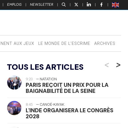
|
EMPLOIS
|
NEWSLETTER
|
|
|
|
|
NNENT AUX JEUX
LE MONDE DE L’ESCRIME
ARCHIVES
<
>
TOUS LES ARTICLES
9:20
— NATATION
PARIS REÇOIT UN PRIX POUR LA
BAIGNABILITÉ DE LA SEINE
8:45
— CANOË-KAYAK
L'INDE ORGANISERA LE CONGRÈS
2028