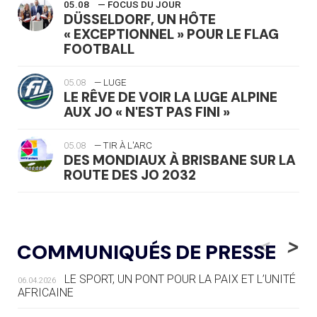
05.08
— FOCUS DU JOUR
DÜSSELDORF, UN HÔTE
« EXCEPTIONNEL » POUR LE FLAG
FOOTBALL
05.08
— LUGE
LE RÊVE DE VOIR LA LUGE ALPINE
AUX JO « N'EST PAS FINI »
05.08
— TIR À L'ARC
DES MONDIAUX À BRISBANE SUR LA
ROUTE DES JO 2032
05.08
— ALPES FRANÇAISES 2030
LE VILLAGE OLYMPIQUE DES ARAVIS
<
>
COMMUNIQUÉS DE PRESSE
SE DESSINE
LE SPORT, UN PONT POUR LA PAIX ET L’UNITÉ
06.04.2026
04.08
— FOCUS DU JOUR
AFRICAINE
LE COJOP A TROUVÉ SON VILLAGE
OLYMPIQUE LYONNAIS