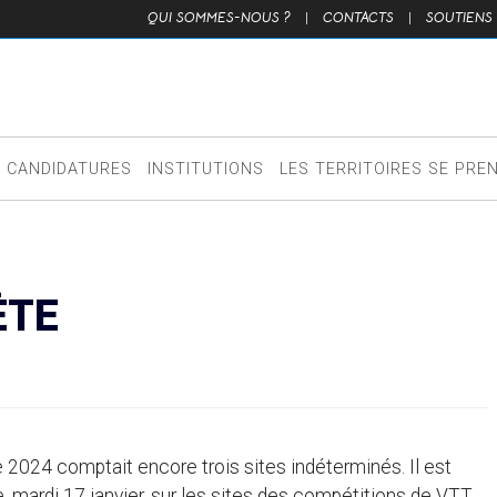
QUI SOMMES-NOUS ?
|
CONTACTS
|
SOUTIENS
CANDIDATURES
INSTITUTIONS
LES TERRITOIRES SE PRE
ÈTE
 2024 comptait encore trois sites indéterminés. Il est
, mardi 17 janvier, sur les sites des compétitions de VTT,