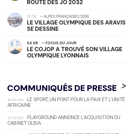
ROUTE DES JO 2032
05.08
— ALPES FRANÇAISES 2030
LE VILLAGE OLYMPIQUE DES ARAVIS
SE DESSINE
04.08
— FOCUS DU JOUR
LE COJOP A TROUVÉ SON VILLAGE
OLYMPIQUE LYONNAIS
04.08
— ALLEMAGNE
« L'ALLEMAGNE PEUT DÉMONTRER
<
>
COMMUNIQUÉS DE PRESSE
COMMENT ORGANISER DES JO
RESPONSABLES »
LE SPORT, UN PONT POUR LA PAIX ET L’UNITÉ
06.04.2026
AFRICAINE
04.08
— ESCRIME
LA FIE LANCE LES GRANDES
PLAYGROUND ANNONCE L’ACQUISITION DU
02.10.2025
MANŒUVRES EN VUE DES JO
CABINET OLBIA