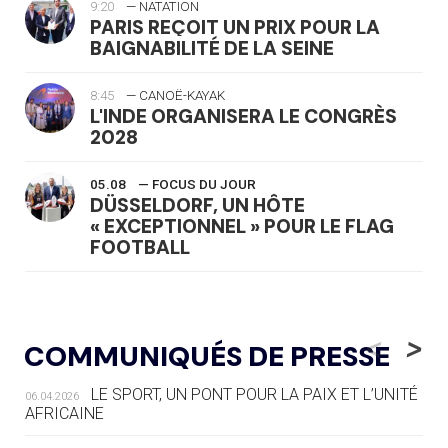
9:20
— NATATION
PARIS REÇOIT UN PRIX POUR LA
BAIGNABILITÉ DE LA SEINE
8:45
— CANOË-KAYAK
L'INDE ORGANISERA LE CONGRÈS
2028
05.08
— FOCUS DU JOUR
DÜSSELDORF, UN HÔTE
« EXCEPTIONNEL » POUR LE FLAG
FOOTBALL
05.08
— LUGE
LE RÊVE DE VOIR LA LUGE ALPINE
<
>
COMMUNIQUÉS DE PRESSE
AUX JO « N'EST PAS FINI »
LE SPORT, UN PONT POUR LA PAIX ET L’UNITÉ
06.04.2026
05.08
— TIR À L'ARC
AFRICAINE
DES MONDIAUX À BRISBANE SUR LA
ROUTE DES JO 2032