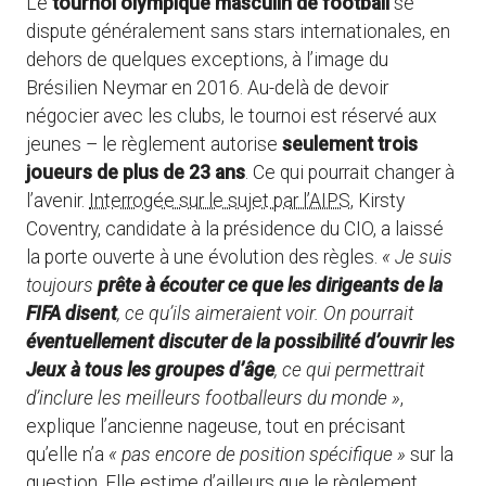
Le
tournoi olympique masculin de football
se
dispute généralement sans stars internationales, en
dehors de quelques exceptions, à l’image du
Brésilien Neymar en 2016. Au-delà de devoir
négocier avec les clubs, le tournoi est réservé aux
jeunes – le règlement autorise
seulement trois
joueurs de plus de 23 ans
. Ce qui pourrait changer à
l’avenir.
Interrogée sur le sujet par l’AIPS
, Kirsty
Coventry, candidate à la présidence du CIO, a laissé
la porte ouverte à une évolution des règles.
« Je suis
toujours
prête à écouter ce que les dirigeants de la
FIFA disent
, ce qu’ils aimeraient voir. On pourrait
éventuellement discuter de la possibilité d’ouvrir les
Jeux à tous les groupes d’âge
, ce qui permettrait
d’inclure les meilleurs footballeurs du monde »
,
explique l’ancienne nageuse, tout en précisant
qu’elle n’a
« pas encore de position spécifique »
sur la
question. Elle estime d’ailleurs que le règlement