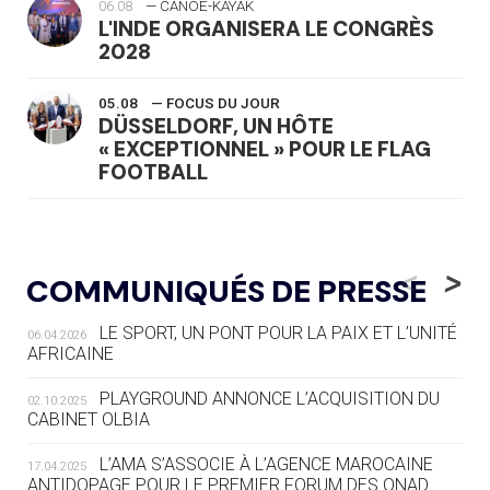
06.08
— CANOË-KAYAK
L'INDE ORGANISERA LE CONGRÈS
2028
05.08
— FOCUS DU JOUR
DÜSSELDORF, UN HÔTE
« EXCEPTIONNEL » POUR LE FLAG
FOOTBALL
05.08
— LUGE
LE RÊVE DE VOIR LA LUGE ALPINE
<
>
COMMUNIQUÉS DE PRESSE
AUX JO « N'EST PAS FINI »
LE SPORT, UN PONT POUR LA PAIX ET L’UNITÉ
06.04.2026
05.08
— TIR À L'ARC
AFRICAINE
DES MONDIAUX À BRISBANE SUR LA
ROUTE DES JO 2032
PLAYGROUND ANNONCE L’ACQUISITION DU
02.10.2025
CABINET OLBIA
05.08
— ALPES FRANÇAISES 2030
LE VILLAGE OLYMPIQUE DES ARAVIS
L’AMA S’ASSOCIE À L’AGENCE MAROCAINE
17.04.2025
SE DESSINE
ANTIDOPAGE POUR LE PREMIER FORUM DES ONAD