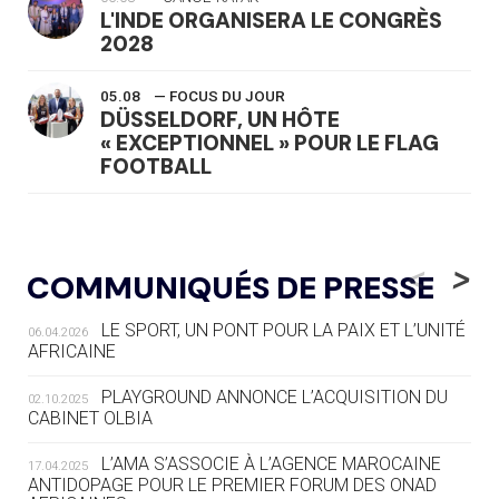
L'INDE ORGANISERA LE CONGRÈS
2028
05.08
— FOCUS DU JOUR
DÜSSELDORF, UN HÔTE
« EXCEPTIONNEL » POUR LE FLAG
FOOTBALL
05.08
— LUGE
LE RÊVE DE VOIR LA LUGE ALPINE
<
>
COMMUNIQUÉS DE PRESSE
AUX JO « N'EST PAS FINI »
LE SPORT, UN PONT POUR LA PAIX ET L’UNITÉ
06.04.2026
05.08
— TIR À L'ARC
AFRICAINE
DES MONDIAUX À BRISBANE SUR LA
ROUTE DES JO 2032
PLAYGROUND ANNONCE L’ACQUISITION DU
02.10.2025
CABINET OLBIA
05.08
— ALPES FRANÇAISES 2030
LE VILLAGE OLYMPIQUE DES ARAVIS
L’AMA S’ASSOCIE À L’AGENCE MAROCAINE
17.04.2025
SE DESSINE
ANTIDOPAGE POUR LE PREMIER FORUM DES ONAD