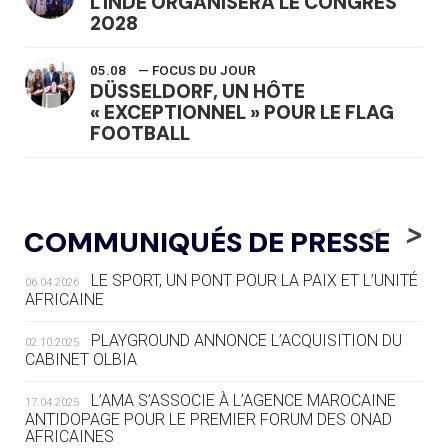
L'INDE ORGANISERA LE CONGRÈS
2028
05.08
— FOCUS DU JOUR
DÜSSELDORF, UN HÔTE
« EXCEPTIONNEL » POUR LE FLAG
FOOTBALL
05.08
— LUGE
LE RÊVE DE VOIR LA LUGE ALPINE
<
>
COMMUNIQUÉS DE PRESSE
AUX JO « N'EST PAS FINI »
LE SPORT, UN PONT POUR LA PAIX ET L’UNITÉ
06.04.2026
05.08
— TIR À L'ARC
AFRICAINE
DES MONDIAUX À BRISBANE SUR LA
ROUTE DES JO 2032
PLAYGROUND ANNONCE L’ACQUISITION DU
02.10.2025
CABINET OLBIA
05.08
— ALPES FRANÇAISES 2030
LE VILLAGE OLYMPIQUE DES ARAVIS
L’AMA S’ASSOCIE À L’AGENCE MAROCAINE
17.04.2025
SE DESSINE
ANTIDOPAGE POUR LE PREMIER FORUM DES ONAD
AFRICAINES