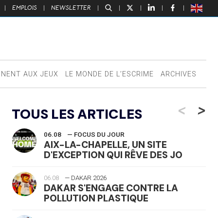
|
EMPLOIS
|
NEWSLETTER
|
|
|
|
|
NNENT AUX JEUX
LE MONDE DE L’ESCRIME
ARCHIVES
<
>
TOUS LES ARTICLES
06.08
— FOCUS DU JOUR
AIX-LA-CHAPELLE, UN SITE
D'EXCEPTION QUI RÊVE DES JO
06.08
— DAKAR 2026
DAKAR S'ENGAGE CONTRE LA
POLLUTION PLASTIQUE