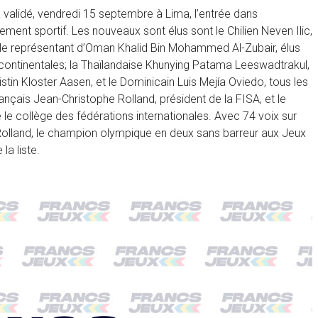
lidé, vendredi 15 septembre à Lima, l’entrée dans
ment sportif. Les nouveaux sont élus sont le Chilien Neven Ilic,
t le représentant d’Oman Khalid Bin Mohammed Al-Zubair, élus
continentales; la Thaïlandaise Khunying Patama Leeswadtrakul,
stin Kloster Aasen, et le Dominicain Luis Mejía Oviedo, tous les
ançais Jean-Christophe Rolland, président de la FISA, et le
 le collège des fédérations internationales. Avec 74 voix sur
Rolland, le champion olympique en deux sans barreur aux Jeux
la liste.