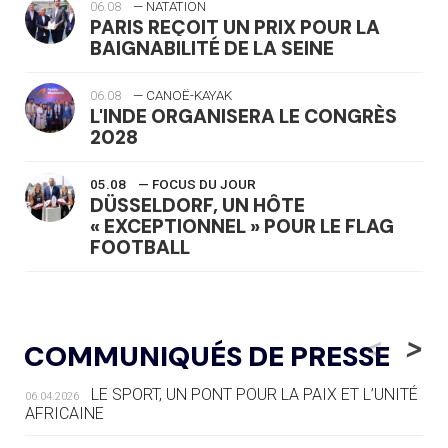
06.08
— NATATION
PARIS REÇOIT UN PRIX POUR LA
BAIGNABILITÉ DE LA SEINE
06.08
— CANOË-KAYAK
L'INDE ORGANISERA LE CONGRÈS
2028
05.08
— FOCUS DU JOUR
DÜSSELDORF, UN HÔTE
« EXCEPTIONNEL » POUR LE FLAG
FOOTBALL
05.08
— LUGE
LE RÊVE DE VOIR LA LUGE ALPINE
<
>
COMMUNIQUÉS DE PRESSE
AUX JO « N'EST PAS FINI »
LE SPORT, UN PONT POUR LA PAIX ET L’UNITÉ
06.04.2026
05.08
— TIR À L'ARC
AFRICAINE
DES MONDIAUX À BRISBANE SUR LA
ROUTE DES JO 2032