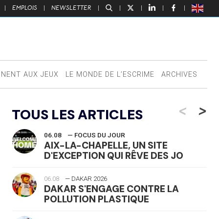
|
EMPLOIS
|
NEWSLETTER
|
|
|
|
|
NNENT AUX JEUX
LE MONDE DE L’ESCRIME
ARCHIVES
<
>
TOUS LES ARTICLES
06.08
— FOCUS DU JOUR
AIX-LA-CHAPELLE, UN SITE
D'EXCEPTION QUI RÊVE DES JO
06.08
— DAKAR 2026
DAKAR S'ENGAGE CONTRE LA
POLLUTION PLASTIQUE