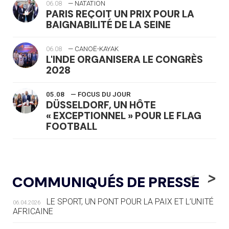
06.08
— NATATION
PARIS REÇOIT UN PRIX POUR LA
BAIGNABILITÉ DE LA SEINE
06.08
— CANOË-KAYAK
L'INDE ORGANISERA LE CONGRÈS
2028
05.08
— FOCUS DU JOUR
DÜSSELDORF, UN HÔTE
« EXCEPTIONNEL » POUR LE FLAG
FOOTBALL
05.08
— LUGE
LE RÊVE DE VOIR LA LUGE ALPINE
<
>
COMMUNIQUÉS DE PRESSE
AUX JO « N'EST PAS FINI »
LE SPORT, UN PONT POUR LA PAIX ET L’UNITÉ
06.04.2026
05.08
— TIR À L'ARC
AFRICAINE
DES MONDIAUX À BRISBANE SUR LA
ROUTE DES JO 2032