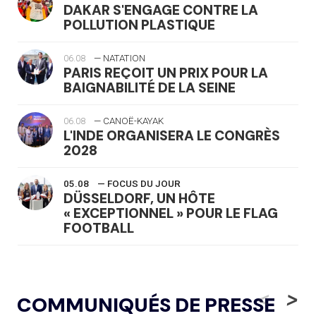
DAKAR S'ENGAGE CONTRE LA
POLLUTION PLASTIQUE
06.08
— NATATION
PARIS REÇOIT UN PRIX POUR LA
BAIGNABILITÉ DE LA SEINE
06.08
— CANOË-KAYAK
L'INDE ORGANISERA LE CONGRÈS
2028
05.08
— FOCUS DU JOUR
DÜSSELDORF, UN HÔTE
« EXCEPTIONNEL » POUR LE FLAG
FOOTBALL
05.08
— LUGE
LE RÊVE DE VOIR LA LUGE ALPINE
<
>
COMMUNIQUÉS DE PRESSE
AUX JO « N'EST PAS FINI »