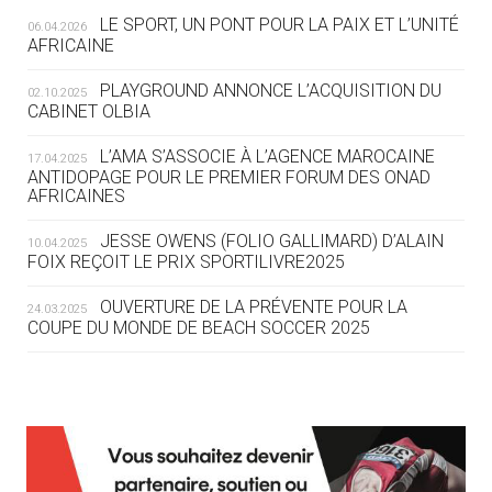
LE SPORT, UN PONT POUR LA PAIX ET L’UNITÉ
06.04.2026
05.08
— TIR À L'ARC
AFRICAINE
DES MONDIAUX À BRISBANE SUR LA
ROUTE DES JO 2032
PLAYGROUND ANNONCE L’ACQUISITION DU
02.10.2025
CABINET OLBIA
05.08
— ALPES FRANÇAISES 2030
LE VILLAGE OLYMPIQUE DES ARAVIS
L’AMA S’ASSOCIE À L’AGENCE MAROCAINE
17.04.2025
SE DESSINE
ANTIDOPAGE POUR LE PREMIER FORUM DES ONAD
AFRICAINES
04.08
— FOCUS DU JOUR
JESSE OWENS (FOLIO GALLIMARD) D’ALAIN
10.04.2025
LE COJOP A TROUVÉ SON VILLAGE
FOIX REÇOIT LE PRIX SPORTILIVRE2025
OLYMPIQUE LYONNAIS
OUVERTURE DE LA PRÉVENTE POUR LA
24.03.2025
COUPE DU MONDE DE BEACH SOCCER 2025
04.08
— ALLEMAGNE
« L'ALLEMAGNE PEUT DÉMONTRER
COMMENT ORGANISER DES JO
RESPONSABLES »
L’AMA FÉLICITE RICHARD POUND ET VALÉRIE
24.03.2025
FOURNEYRON, RÉCOMPENSÉS DE L’ORDRE OLYMPIQUE
L’AMA RECHERCHE DES HÔTES POUR LES
13.03.2025
04.08
— ESCRIME
RÉUNIONS DU CONSEIL DE FONDATION ET DU COMITÉ
LA FIE LANCE LES GRANDES