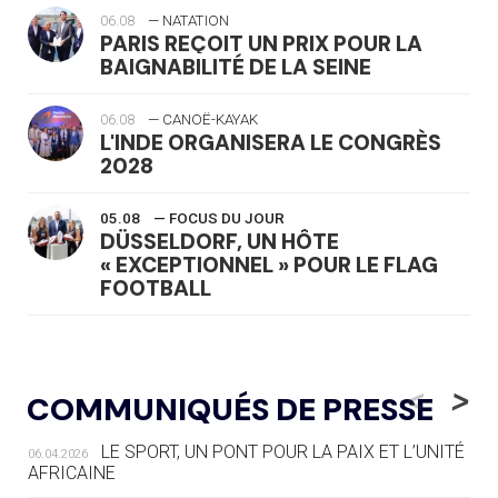
06.08
— NATATION
PARIS REÇOIT UN PRIX POUR LA
BAIGNABILITÉ DE LA SEINE
06.08
— CANOË-KAYAK
L'INDE ORGANISERA LE CONGRÈS
2028
05.08
— FOCUS DU JOUR
DÜSSELDORF, UN HÔTE
« EXCEPTIONNEL » POUR LE FLAG
FOOTBALL
05.08
— LUGE
LE RÊVE DE VOIR LA LUGE ALPINE
<
>
COMMUNIQUÉS DE PRESSE
AUX JO « N'EST PAS FINI »
LE SPORT, UN PONT POUR LA PAIX ET L’UNITÉ
06.04.2026
05.08
— TIR À L'ARC
AFRICAINE
DES MONDIAUX À BRISBANE SUR LA