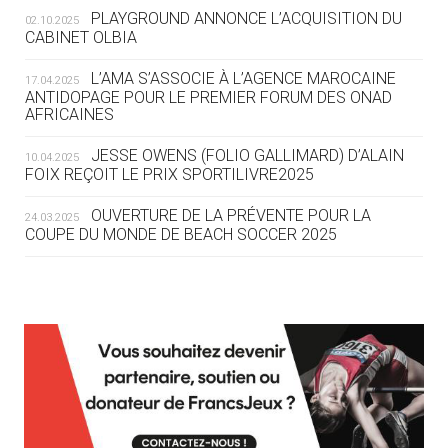
ROUTE DES JO 2032
PLAYGROUND ANNONCE L’ACQUISITION DU
02.10.2025
CABINET OLBIA
05.08
— ALPES FRANÇAISES 2030
LE VILLAGE OLYMPIQUE DES ARAVIS
L’AMA S’ASSOCIE À L’AGENCE MAROCAINE
17.04.2025
SE DESSINE
ANTIDOPAGE POUR LE PREMIER FORUM DES ONAD
AFRICAINES
04.08
— FOCUS DU JOUR
JESSE OWENS (FOLIO GALLIMARD) D’ALAIN
10.04.2025
LE COJOP A TROUVÉ SON VILLAGE
FOIX REÇOIT LE PRIX SPORTILIVRE2025
OLYMPIQUE LYONNAIS
OUVERTURE DE LA PRÉVENTE POUR LA
24.03.2025
COUPE DU MONDE DE BEACH SOCCER 2025
04.08
— ALLEMAGNE
« L'ALLEMAGNE PEUT DÉMONTRER
COMMENT ORGANISER DES JO
RESPONSABLES »
L’AMA FÉLICITE RICHARD POUND ET VALÉRIE
24.03.2025
FOURNEYRON, RÉCOMPENSÉS DE L’ORDRE OLYMPIQUE
L’AMA RECHERCHE DES HÔTES POUR LES
13.03.2025
04.08
— ESCRIME
RÉUNIONS DU CONSEIL DE FONDATION ET DU COMITÉ
LA FIE LANCE LES GRANDES
EXÉCUTIF
MANŒUVRES EN VUE DES JO
APPEL À CANDIDATURES DE L’AMA POUR LES
12.03.2025