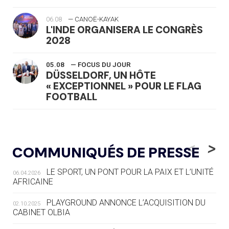
06.08
— CANOË-KAYAK
L'INDE ORGANISERA LE CONGRÈS
2028
05.08
— FOCUS DU JOUR
DÜSSELDORF, UN HÔTE
« EXCEPTIONNEL » POUR LE FLAG
FOOTBALL
05.08
— LUGE
LE RÊVE DE VOIR LA LUGE ALPINE
<
>
COMMUNIQUÉS DE PRESSE
AUX JO « N'EST PAS FINI »
LE SPORT, UN PONT POUR LA PAIX ET L’UNITÉ
06.04.2026
05.08
— TIR À L'ARC
AFRICAINE
DES MONDIAUX À BRISBANE SUR LA
ROUTE DES JO 2032
PLAYGROUND ANNONCE L’ACQUISITION DU
02.10.2025
CABINET OLBIA
05.08
— ALPES FRANÇAISES 2030