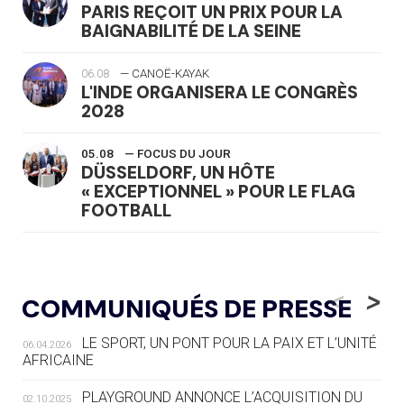
PARIS REÇOIT UN PRIX POUR LA
BAIGNABILITÉ DE LA SEINE
06.08
— CANOË-KAYAK
L'INDE ORGANISERA LE CONGRÈS
2028
05.08
— FOCUS DU JOUR
DÜSSELDORF, UN HÔTE
« EXCEPTIONNEL » POUR LE FLAG
FOOTBALL
05.08
— LUGE
LE RÊVE DE VOIR LA LUGE ALPINE
<
>
COMMUNIQUÉS DE PRESSE
AUX JO « N'EST PAS FINI »
LE SPORT, UN PONT POUR LA PAIX ET L’UNITÉ
06.04.2026
05.08
— TIR À L'ARC
AFRICAINE
DES MONDIAUX À BRISBANE SUR LA
ROUTE DES JO 2032
PLAYGROUND ANNONCE L’ACQUISITION DU
02.10.2025