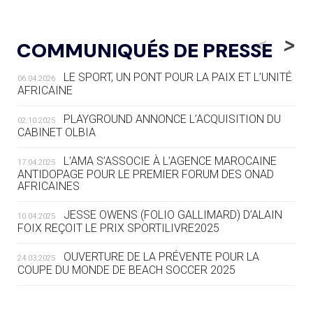
05.08
— LUGE
LE RÊVE DE VOIR LA LUGE ALPINE
<
>
COMMUNIQUÉS DE PRESSE
AUX JO « N'EST PAS FINI »
LE SPORT, UN PONT POUR LA PAIX ET L’UNITÉ
06.04.2026
05.08
— TIR À L'ARC
AFRICAINE
DES MONDIAUX À BRISBANE SUR LA
ROUTE DES JO 2032
PLAYGROUND ANNONCE L’ACQUISITION DU
02.10.2025
CABINET OLBIA
05.08
— ALPES FRANÇAISES 2030
LE VILLAGE OLYMPIQUE DES ARAVIS
L’AMA S’ASSOCIE À L’AGENCE MAROCAINE
17.04.2025
SE DESSINE
ANTIDOPAGE POUR LE PREMIER FORUM DES ONAD
AFRICAINES
04.08
— FOCUS DU JOUR
JESSE OWENS (FOLIO GALLIMARD) D’ALAIN
10.04.2025
LE COJOP A TROUVÉ SON VILLAGE
FOIX REÇOIT LE PRIX SPORTILIVRE2025
OLYMPIQUE LYONNAIS
OUVERTURE DE LA PRÉVENTE POUR LA
24.03.2025
COUPE DU MONDE DE BEACH SOCCER 2025
04.08
— ALLEMAGNE
« L'ALLEMAGNE PEUT DÉMONTRER
COMMENT ORGANISER DES JO
RESPONSABLES »
L’AMA FÉLICITE RICHARD POUND ET VALÉRIE
24.03.2025