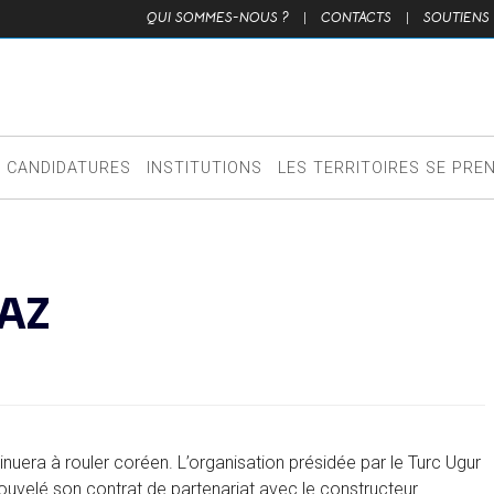
QUI SOMMES-NOUS ?
|
CONTACTS
|
SOUTIENS
CANDIDATURES
INSTITUTIONS
LES TERRITOIRES SE PRE
GAZ
tinuera à rouler coréen. L’organisation présidée par le Turc Ugur
nouvelé son contrat de partenariat avec le constructeur