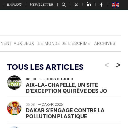
|
EMPLOIS
|
NEWSLETTER
|
|
|
|
|
NNENT AUX JEUX
LE MONDE DE L’ESCRIME
ARCHIVES
<
>
TOUS LES ARTICLES
06.08
— FOCUS DU JOUR
AIX-LA-CHAPELLE, UN SITE
D'EXCEPTION QUI RÊVE DES JO
06.08
— DAKAR 2026
DAKAR S'ENGAGE CONTRE LA
POLLUTION PLASTIQUE