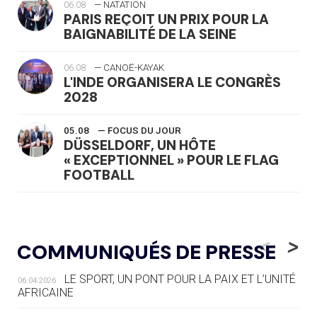
06.08
— NATATION
PARIS REÇOIT UN PRIX POUR LA
BAIGNABILITÉ DE LA SEINE
06.08
— CANOË-KAYAK
L'INDE ORGANISERA LE CONGRÈS
2028
05.08
— FOCUS DU JOUR
DÜSSELDORF, UN HÔTE
« EXCEPTIONNEL » POUR LE FLAG
FOOTBALL
05.08
— LUGE
LE RÊVE DE VOIR LA LUGE ALPINE
<
>
COMMUNIQUÉS DE PRESSE
AUX JO « N'EST PAS FINI »
LE SPORT, UN PONT POUR LA PAIX ET L’UNITÉ
06.04.2026
05.08
— TIR À L'ARC
AFRICAINE
DES MONDIAUX À BRISBANE SUR LA
ROUTE DES JO 2032