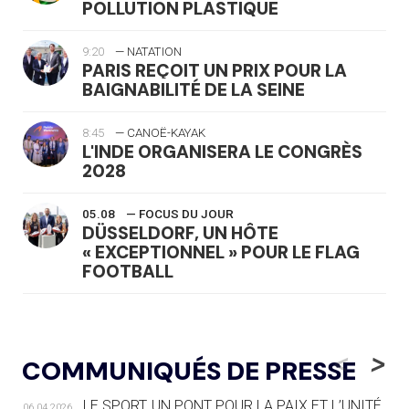
POLLUTION PLASTIQUE
9:20
— NATATION
PARIS REÇOIT UN PRIX POUR LA
BAIGNABILITÉ DE LA SEINE
8:45
— CANOË-KAYAK
L'INDE ORGANISERA LE CONGRÈS
2028
05.08
— FOCUS DU JOUR
DÜSSELDORF, UN HÔTE
« EXCEPTIONNEL » POUR LE FLAG
FOOTBALL
05.08
— LUGE
LE RÊVE DE VOIR LA LUGE ALPINE
<
>
COMMUNIQUÉS DE PRESSE
AUX JO « N'EST PAS FINI »
LE SPORT, UN PONT POUR LA PAIX ET L’UNITÉ
06.04.2026