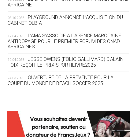
05.08
— TIR À L'ARC
AFRICAINE
DES MONDIAUX À BRISBANE SUR LA
ROUTE DES JO 2032
PLAYGROUND ANNONCE L’ACQUISITION DU
02.10.2025
CABINET OLBIA
05.08
— ALPES FRANÇAISES 2030
LE VILLAGE OLYMPIQUE DES ARAVIS
L’AMA S’ASSOCIE À L’AGENCE MAROCAINE
17.04.2025
SE DESSINE
ANTIDOPAGE POUR LE PREMIER FORUM DES ONAD
AFRICAINES
04.08
— FOCUS DU JOUR
JESSE OWENS (FOLIO GALLIMARD) D’ALAIN
10.04.2025
LE COJOP A TROUVÉ SON VILLAGE
FOIX REÇOIT LE PRIX SPORTILIVRE2025
OLYMPIQUE LYONNAIS
OUVERTURE DE LA PRÉVENTE POUR LA
24.03.2025
COUPE DU MONDE DE BEACH SOCCER 2025
04.08
— ALLEMAGNE
« L'ALLEMAGNE PEUT DÉMONTRER
COMMENT ORGANISER DES JO
RESPONSABLES »
L’AMA FÉLICITE RICHARD POUND ET VALÉRIE
24.03.2025
FOURNEYRON, RÉCOMPENSÉS DE L’ORDRE OLYMPIQUE
L’AMA RECHERCHE DES HÔTES POUR LES
13.03.2025
04.08
— ESCRIME
RÉUNIONS DU CONSEIL DE FONDATION ET DU COMITÉ
LA FIE LANCE LES GRANDES
EXÉCUTIF
MANŒUVRES EN VUE DES JO