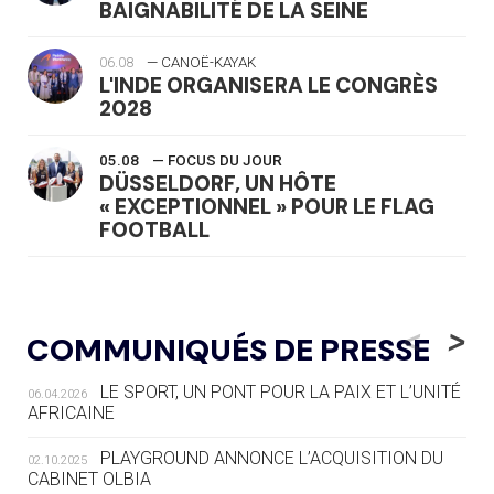
BAIGNABILITÉ DE LA SEINE
06.08
— CANOË-KAYAK
L'INDE ORGANISERA LE CONGRÈS
2028
05.08
— FOCUS DU JOUR
DÜSSELDORF, UN HÔTE
« EXCEPTIONNEL » POUR LE FLAG
FOOTBALL
05.08
— LUGE
LE RÊVE DE VOIR LA LUGE ALPINE
<
>
COMMUNIQUÉS DE PRESSE
AUX JO « N'EST PAS FINI »
LE SPORT, UN PONT POUR LA PAIX ET L’UNITÉ
06.04.2026
05.08
— TIR À L'ARC
AFRICAINE
DES MONDIAUX À BRISBANE SUR LA
ROUTE DES JO 2032
PLAYGROUND ANNONCE L’ACQUISITION DU
02.10.2025
CABINET OLBIA