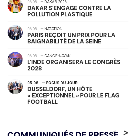
06.08
— DAKAR 2026
DAKAR S'ENGAGE CONTRE LA
POLLUTION PLASTIQUE
06.08
— NATATION
PARIS REÇOIT UN PRIX POUR LA
BAIGNABILITÉ DE LA SEINE
06.08
— CANOË-KAYAK
L'INDE ORGANISERA LE CONGRÈS
2028
05.08
— FOCUS DU JOUR
DÜSSELDORF, UN HÔTE
« EXCEPTIONNEL » POUR LE FLAG
FOOTBALL
05.08
— LUGE
LE RÊVE DE VOIR LA LUGE ALPINE
<
>
COMMUNIQUÉS DE PRESSE
AUX JO « N'EST PAS FINI »