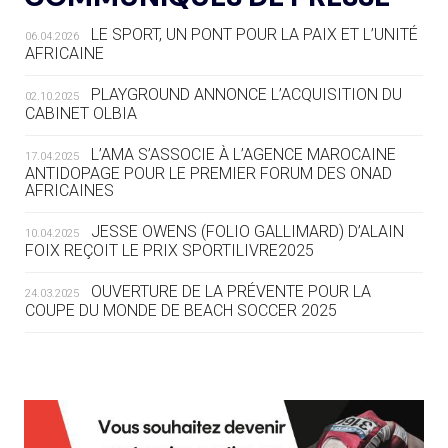
LE SPORT, UN PONT POUR LA PAIX ET L’UNITÉ
06.04.2026
05.08
— TIR À L'ARC
AFRICAINE
DES MONDIAUX À BRISBANE SUR LA
ROUTE DES JO 2032
PLAYGROUND ANNONCE L’ACQUISITION DU
02.10.2025
CABINET OLBIA
05.08
— ALPES FRANÇAISES 2030
LE VILLAGE OLYMPIQUE DES ARAVIS
L’AMA S’ASSOCIE À L’AGENCE MAROCAINE
17.04.2025
SE DESSINE
ANTIDOPAGE POUR LE PREMIER FORUM DES ONAD
AFRICAINES
04.08
— FOCUS DU JOUR
JESSE OWENS (FOLIO GALLIMARD) D’ALAIN
10.04.2025
LE COJOP A TROUVÉ SON VILLAGE
FOIX REÇOIT LE PRIX SPORTILIVRE2025
OLYMPIQUE LYONNAIS
OUVERTURE DE LA PRÉVENTE POUR LA
24.03.2025
COUPE DU MONDE DE BEACH SOCCER 2025
04.08
— ALLEMAGNE
« L'ALLEMAGNE PEUT DÉMONTRER
COMMENT ORGANISER DES JO
RESPONSABLES »
L’AMA FÉLICITE RICHARD POUND ET VALÉRIE
24.03.2025
FOURNEYRON, RÉCOMPENSÉS DE L’ORDRE OLYMPIQUE
L’AMA RECHERCHE DES HÔTES POUR LES
13.03.2025
04.08
— ESCRIME