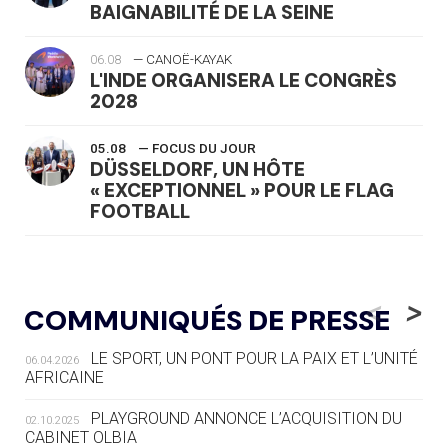
BAIGNABILITÉ DE LA SEINE
06.08
— CANOË-KAYAK
L'INDE ORGANISERA LE CONGRÈS
2028
05.08
— FOCUS DU JOUR
DÜSSELDORF, UN HÔTE
« EXCEPTIONNEL » POUR LE FLAG
FOOTBALL
05.08
— LUGE
LE RÊVE DE VOIR LA LUGE ALPINE
<
>
COMMUNIQUÉS DE PRESSE
AUX JO « N'EST PAS FINI »
LE SPORT, UN PONT POUR LA PAIX ET L’UNITÉ
06.04.2026
05.08
— TIR À L'ARC
AFRICAINE
DES MONDIAUX À BRISBANE SUR LA
ROUTE DES JO 2032
PLAYGROUND ANNONCE L’ACQUISITION DU
02.10.2025
CABINET OLBIA