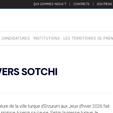
QUI SOMMES-NOUS ?
|
CONTACTS
|
SOUTIENS
CANDIDATURES
INSTITUTIONS
LES TERRITOIRES SE PRE
VERS SOTCHI
ure de la ville turque d’Erzurum aux Jeux d’hiver 2026 fait
eu propice à servir sa cause. Selon la presse turque, le