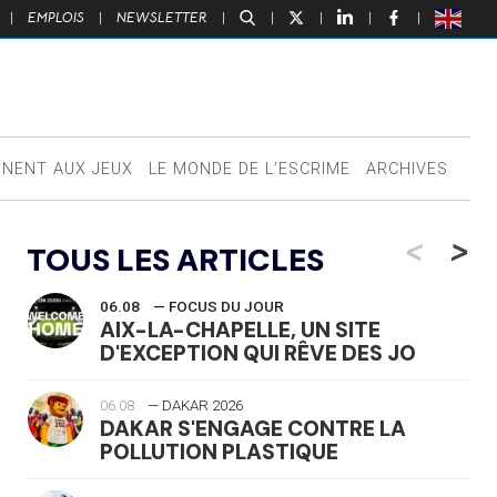
|
EMPLOIS
|
NEWSLETTER
|
|
|
|
|
NNENT AUX JEUX
LE MONDE DE L’ESCRIME
ARCHIVES
<
>
TOUS LES ARTICLES
06.08
— FOCUS DU JOUR
AIX-LA-CHAPELLE, UN SITE
D'EXCEPTION QUI RÊVE DES JO
06.08
— DAKAR 2026
DAKAR S'ENGAGE CONTRE LA
POLLUTION PLASTIQUE