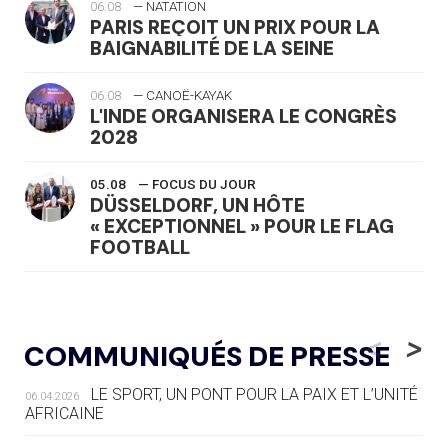
06.08
— NATATION
PARIS REÇOIT UN PRIX POUR LA
BAIGNABILITÉ DE LA SEINE
06.08
— CANOË-KAYAK
L'INDE ORGANISERA LE CONGRÈS
2028
05.08
— FOCUS DU JOUR
DÜSSELDORF, UN HÔTE
« EXCEPTIONNEL » POUR LE FLAG
FOOTBALL
05.08
— LUGE
LE RÊVE DE VOIR LA LUGE ALPINE
<
>
COMMUNIQUÉS DE PRESSE
AUX JO « N'EST PAS FINI »
LE SPORT, UN PONT POUR LA PAIX ET L’UNITÉ
06.04.2026
05.08
— TIR À L'ARC
AFRICAINE
DES MONDIAUX À BRISBANE SUR LA
ROUTE DES JO 2032