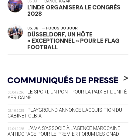
06.08
— CANOË-KAYAK
L'INDE ORGANISERA LE CONGRÈS
2028
05.08
— FOCUS DU JOUR
DÜSSELDORF, UN HÔTE
« EXCEPTIONNEL » POUR LE FLAG
FOOTBALL
05.08
— LUGE
LE RÊVE DE VOIR LA LUGE ALPINE
<
>
COMMUNIQUÉS DE PRESSE
AUX JO « N'EST PAS FINI »
LE SPORT, UN PONT POUR LA PAIX ET L’UNITÉ
06.04.2026
05.08
— TIR À L'ARC
AFRICAINE
DES MONDIAUX À BRISBANE SUR LA
ROUTE DES JO 2032
PLAYGROUND ANNONCE L’ACQUISITION DU
02.10.2025
CABINET OLBIA
05.08
— ALPES FRANÇAISES 2030
LE VILLAGE OLYMPIQUE DES ARAVIS
L’AMA S’ASSOCIE À L’AGENCE MAROCAINE
17.04.2025
SE DESSINE
ANTIDOPAGE POUR LE PREMIER FORUM DES ONAD