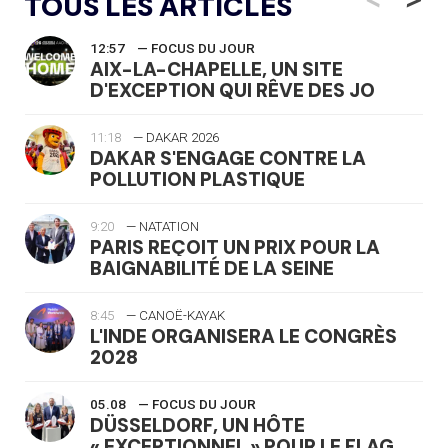
TOUS LES ARTICLES
12:57
— FOCUS DU JOUR
AIX-LA-CHAPELLE, UN SITE
D'EXCEPTION QUI RÊVE DES JO
11:18
— DAKAR 2026
DAKAR S'ENGAGE CONTRE LA
POLLUTION PLASTIQUE
9:20
— NATATION
PARIS REÇOIT UN PRIX POUR LA
BAIGNABILITÉ DE LA SEINE
8:45
— CANOË-KAYAK
L'INDE ORGANISERA LE CONGRÈS
2028
05.08
— FOCUS DU JOUR
DÜSSELDORF, UN HÔTE
« EXCEPTIONNEL » POUR LE FLAG