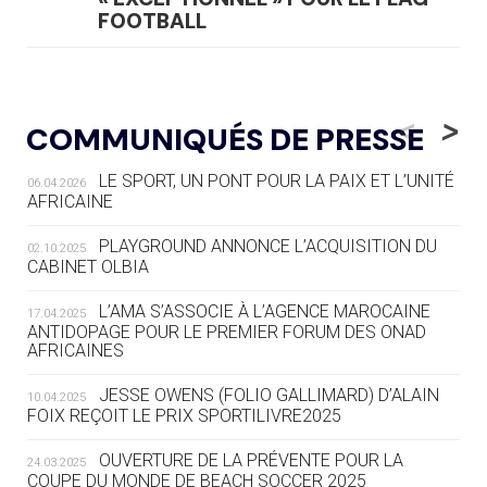
FOOTBALL
05.08
— LUGE
LE RÊVE DE VOIR LA LUGE ALPINE
<
>
COMMUNIQUÉS DE PRESSE
AUX JO « N'EST PAS FINI »
LE SPORT, UN PONT POUR LA PAIX ET L’UNITÉ
06.04.2026
05.08
— TIR À L'ARC
AFRICAINE
DES MONDIAUX À BRISBANE SUR LA
ROUTE DES JO 2032
PLAYGROUND ANNONCE L’ACQUISITION DU
02.10.2025
CABINET OLBIA
05.08
— ALPES FRANÇAISES 2030
LE VILLAGE OLYMPIQUE DES ARAVIS
L’AMA S’ASSOCIE À L’AGENCE MAROCAINE
17.04.2025
SE DESSINE
ANTIDOPAGE POUR LE PREMIER FORUM DES ONAD
AFRICAINES
04.08
— FOCUS DU JOUR
JESSE OWENS (FOLIO GALLIMARD) D’ALAIN
10.04.2025
LE COJOP A TROUVÉ SON VILLAGE
FOIX REÇOIT LE PRIX SPORTILIVRE2025
OLYMPIQUE LYONNAIS
OUVERTURE DE LA PRÉVENTE POUR LA
24.03.2025
COUPE DU MONDE DE BEACH SOCCER 2025
04.08
— ALLEMAGNE