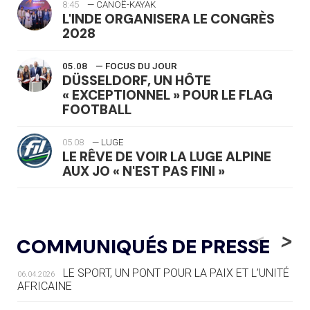
8:45
— CANOË-KAYAK
L'INDE ORGANISERA LE CONGRÈS
2028
05.08
— FOCUS DU JOUR
DÜSSELDORF, UN HÔTE
« EXCEPTIONNEL » POUR LE FLAG
FOOTBALL
05.08
— LUGE
LE RÊVE DE VOIR LA LUGE ALPINE
AUX JO « N'EST PAS FINI »
05.08
— TIR À L'ARC
DES MONDIAUX À BRISBANE SUR LA
<
>
COMMUNIQUÉS DE PRESSE
ROUTE DES JO 2032
LE SPORT, UN PONT POUR LA PAIX ET L’UNITÉ
06.04.2026
05.08
— ALPES FRANÇAISES 2030
AFRICAINE
LE VILLAGE OLYMPIQUE DES ARAVIS
SE DESSINE