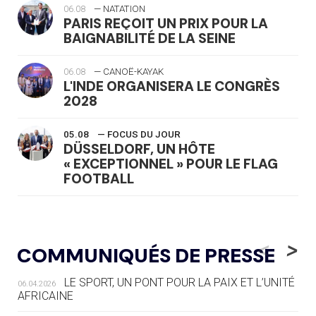
06.08
— NATATION
PARIS REÇOIT UN PRIX POUR LA
BAIGNABILITÉ DE LA SEINE
06.08
— CANOË-KAYAK
L'INDE ORGANISERA LE CONGRÈS
2028
05.08
— FOCUS DU JOUR
DÜSSELDORF, UN HÔTE
« EXCEPTIONNEL » POUR LE FLAG
FOOTBALL
05.08
— LUGE
LE RÊVE DE VOIR LA LUGE ALPINE
<
>
COMMUNIQUÉS DE PRESSE
AUX JO « N'EST PAS FINI »
LE SPORT, UN PONT POUR LA PAIX ET L’UNITÉ
06.04.2026
05.08
— TIR À L'ARC
AFRICAINE
DES MONDIAUX À BRISBANE SUR LA