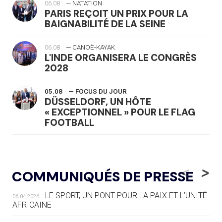
06.08
— NATATION
PARIS REÇOIT UN PRIX POUR LA
BAIGNABILITÉ DE LA SEINE
06.08
— CANOË-KAYAK
L'INDE ORGANISERA LE CONGRÈS
2028
05.08
— FOCUS DU JOUR
DÜSSELDORF, UN HÔTE
« EXCEPTIONNEL » POUR LE FLAG
FOOTBALL
05.08
— LUGE
LE RÊVE DE VOIR LA LUGE ALPINE
<
>
COMMUNIQUÉS DE PRESSE
AUX JO « N'EST PAS FINI »
LE SPORT, UN PONT POUR LA PAIX ET L’UNITÉ
06.04.2026
05.08
— TIR À L'ARC
AFRICAINE
DES MONDIAUX À BRISBANE SUR LA
ROUTE DES JO 2032