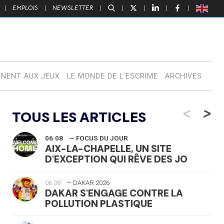
|
EMPLOIS
|
NEWSLETTER
|
|
|
|
|
NNENT AUX JEUX
LE MONDE DE L’ESCRIME
ARCHIVES
<
>
TOUS LES ARTICLES
06.08
— FOCUS DU JOUR
AIX-LA-CHAPELLE, UN SITE
D'EXCEPTION QUI RÊVE DES JO
06.08
— DAKAR 2026
DAKAR S'ENGAGE CONTRE LA
POLLUTION PLASTIQUE