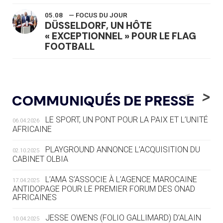
05.08
— FOCUS DU JOUR
DÜSSELDORF, UN HÔTE
« EXCEPTIONNEL » POUR LE FLAG
FOOTBALL
05.08
— LUGE
LE RÊVE DE VOIR LA LUGE ALPINE
<
>
COMMUNIQUÉS DE PRESSE
AUX JO « N'EST PAS FINI »
LE SPORT, UN PONT POUR LA PAIX ET L’UNITÉ
06.04.2026
05.08
— TIR À L'ARC
AFRICAINE
DES MONDIAUX À BRISBANE SUR LA
ROUTE DES JO 2032
PLAYGROUND ANNONCE L’ACQUISITION DU
02.10.2025
CABINET OLBIA
05.08
— ALPES FRANÇAISES 2030
LE VILLAGE OLYMPIQUE DES ARAVIS
L’AMA S’ASSOCIE À L’AGENCE MAROCAINE
17.04.2025
SE DESSINE
ANTIDOPAGE POUR LE PREMIER FORUM DES ONAD
AFRICAINES
04.08
— FOCUS DU JOUR
JESSE OWENS (FOLIO GALLIMARD) D’ALAIN
10.04.2025
LE COJOP A TROUVÉ SON VILLAGE