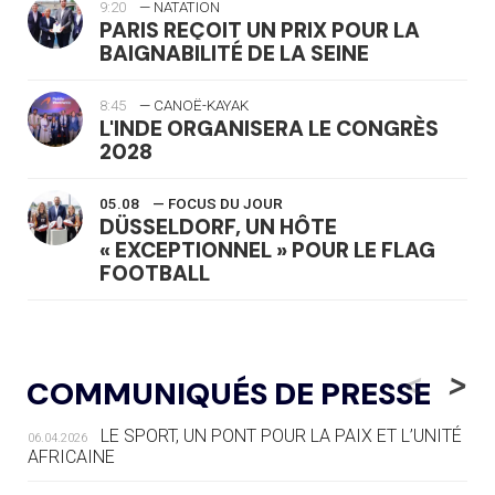
9:20
— NATATION
PARIS REÇOIT UN PRIX POUR LA
BAIGNABILITÉ DE LA SEINE
8:45
— CANOË-KAYAK
L'INDE ORGANISERA LE CONGRÈS
2028
05.08
— FOCUS DU JOUR
DÜSSELDORF, UN HÔTE
« EXCEPTIONNEL » POUR LE FLAG
FOOTBALL
05.08
— LUGE
LE RÊVE DE VOIR LA LUGE ALPINE
<
>
COMMUNIQUÉS DE PRESSE
AUX JO « N'EST PAS FINI »
LE SPORT, UN PONT POUR LA PAIX ET L’UNITÉ
06.04.2026
05.08
— TIR À L'ARC
AFRICAINE
DES MONDIAUX À BRISBANE SUR LA
ROUTE DES JO 2032