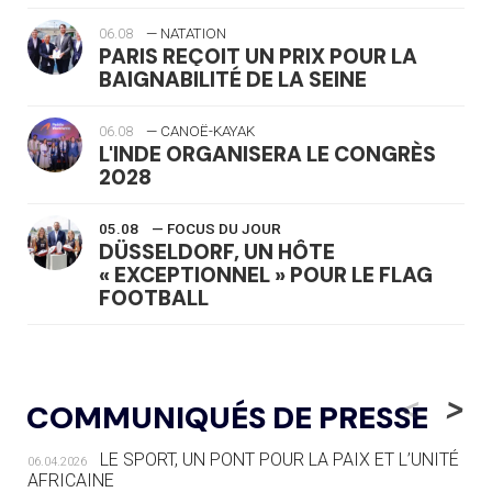
06.08
— NATATION
PARIS REÇOIT UN PRIX POUR LA
BAIGNABILITÉ DE LA SEINE
06.08
— CANOË-KAYAK
L'INDE ORGANISERA LE CONGRÈS
2028
05.08
— FOCUS DU JOUR
DÜSSELDORF, UN HÔTE
« EXCEPTIONNEL » POUR LE FLAG
FOOTBALL
05.08
— LUGE
LE RÊVE DE VOIR LA LUGE ALPINE
<
>
COMMUNIQUÉS DE PRESSE
AUX JO « N'EST PAS FINI »
LE SPORT, UN PONT POUR LA PAIX ET L’UNITÉ
06.04.2026
05.08
— TIR À L'ARC
AFRICAINE
DES MONDIAUX À BRISBANE SUR LA