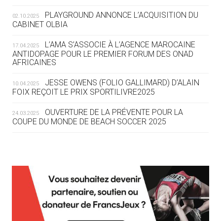
ROUTE DES JO 2032
PLAYGROUND ANNONCE L’ACQUISITION DU
02.10.2025
CABINET OLBIA
05.08
— ALPES FRANÇAISES 2030
LE VILLAGE OLYMPIQUE DES ARAVIS
L’AMA S’ASSOCIE À L’AGENCE MAROCAINE
17.04.2025
SE DESSINE
ANTIDOPAGE POUR LE PREMIER FORUM DES ONAD
AFRICAINES
04.08
— FOCUS DU JOUR
JESSE OWENS (FOLIO GALLIMARD) D’ALAIN
10.04.2025
LE COJOP A TROUVÉ SON VILLAGE
FOIX REÇOIT LE PRIX SPORTILIVRE2025
OLYMPIQUE LYONNAIS
OUVERTURE DE LA PRÉVENTE POUR LA
24.03.2025
COUPE DU MONDE DE BEACH SOCCER 2025
04.08
— ALLEMAGNE
« L'ALLEMAGNE PEUT DÉMONTRER
COMMENT ORGANISER DES JO
RESPONSABLES »
L’AMA FÉLICITE RICHARD POUND ET VALÉRIE
24.03.2025
FOURNEYRON, RÉCOMPENSÉS DE L’ORDRE OLYMPIQUE
L’AMA RECHERCHE DES HÔTES POUR LES
13.03.2025
04.08
— ESCRIME
RÉUNIONS DU CONSEIL DE FONDATION ET DU COMITÉ
LA FIE LANCE LES GRANDES
EXÉCUTIF
MANŒUVRES EN VUE DES JO
APPEL À CANDIDATURES DE L’AMA POUR LES
12.03.2025