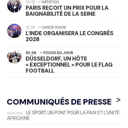
06.08
— NATATION
PARIS REÇOIT UN PRIX POUR LA
BAIGNABILITÉ DE LA SEINE
06.08
— CANOË-KAYAK
L'INDE ORGANISERA LE CONGRÈS
2028
05.08
— FOCUS DU JOUR
DÜSSELDORF, UN HÔTE
« EXCEPTIONNEL » POUR LE FLAG
FOOTBALL
05.08
— LUGE
LE RÊVE DE VOIR LA LUGE ALPINE
<
>
COMMUNIQUÉS DE PRESSE
AUX JO « N'EST PAS FINI »
LE SPORT, UN PONT POUR LA PAIX ET L’UNITÉ
06.04.2026
05.08
— TIR À L'ARC
AFRICAINE
DES MONDIAUX À BRISBANE SUR LA
ROUTE DES JO 2032