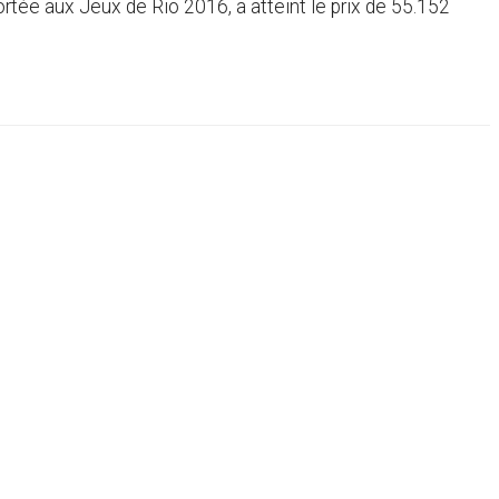
ortée aux Jeux de Rio 2016, a atteint le prix de 55.152