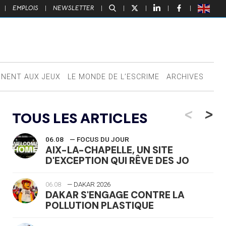
|
EMPLOIS
|
NEWSLETTER
|
|
|
|
|
NNENT AUX JEUX
LE MONDE DE L’ESCRIME
ARCHIVES
<
>
TOUS LES ARTICLES
06.08
— FOCUS DU JOUR
AIX-LA-CHAPELLE, UN SITE
D'EXCEPTION QUI RÊVE DES JO
06.08
— DAKAR 2026
DAKAR S'ENGAGE CONTRE LA
POLLUTION PLASTIQUE