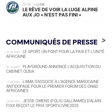
05.08
— LUGE
LE RÊVE DE VOIR LA LUGE ALPINE
AUX JO « N'EST PAS FINI »
05.08
— TIR À L'ARC
DES MONDIAUX À BRISBANE SUR LA
<
>
COMMUNIQUÉS DE PRESSE
ROUTE DES JO 2032
LE SPORT, UN PONT POUR LA PAIX ET L’UNITÉ
06.04.2026
05.08
— ALPES FRANÇAISES 2030
AFRICAINE
LE VILLAGE OLYMPIQUE DES ARAVIS
SE DESSINE
PLAYGROUND ANNONCE L’ACQUISITION DU
02.10.2025
CABINET OLBIA
04.08
— FOCUS DU JOUR
LE COJOP A TROUVÉ SON VILLAGE
L’AMA S’ASSOCIE À L’AGENCE MAROCAINE
17.04.2025
OLYMPIQUE LYONNAIS
ANTIDOPAGE POUR LE PREMIER FORUM DES ONAD
AFRICAINES
04.08
— ALLEMAGNE
JESSE OWENS (FOLIO GALLIMARD) D’ALAIN
10.04.2025
« L'ALLEMAGNE PEUT DÉMONTRER
FOIX REÇOIT LE PRIX SPORTILIVRE2025
COMMENT ORGANISER DES JO