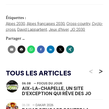
Étiquettes :
Alpes 2030
,
Alpes françaises 2030
,
Cross-country
,
Cyclo-
cross
,
David Lappartient
,
Jeux d'hiver
,
JO 2030
Partager ...
<
>
TOUS LES ARTICLES
06.08
— FOCUS DU JOUR
AIX-LA-CHAPELLE, UN SITE
D'EXCEPTION QUI RÊVE DES JO
06.08
— DAKAR 2026