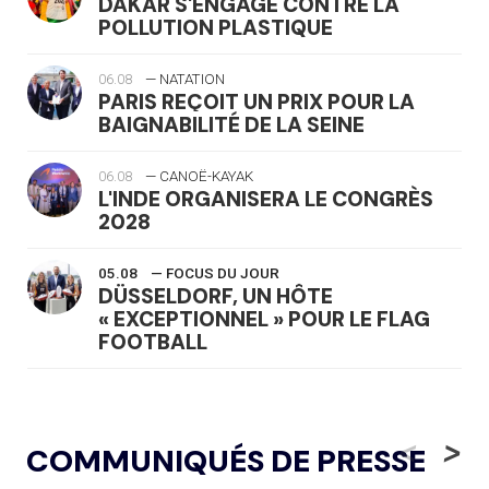
DAKAR S'ENGAGE CONTRE LA
POLLUTION PLASTIQUE
06.08
— NATATION
PARIS REÇOIT UN PRIX POUR LA
BAIGNABILITÉ DE LA SEINE
06.08
— CANOË-KAYAK
L'INDE ORGANISERA LE CONGRÈS
2028
05.08
— FOCUS DU JOUR
DÜSSELDORF, UN HÔTE
« EXCEPTIONNEL » POUR LE FLAG
FOOTBALL
05.08
— LUGE
LE RÊVE DE VOIR LA LUGE ALPINE
<
>
COMMUNIQUÉS DE PRESSE
AUX JO « N'EST PAS FINI »