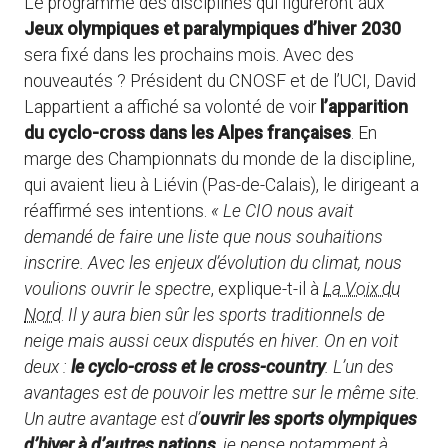
Le programme des disciplines qui figureront aux
Jeux olympiques et paralympiques d’hiver 2030
sera fixé dans les prochains mois. Avec des
nouveautés ? Président du CNOSF et de l’UCI, David
Lappartient a affiché sa volonté de voir
l’apparition
du cyclo-cross dans les Alpes françaises
. En
marge des Championnats du monde de la discipline,
qui avaient lieu à Liévin (Pas-de-Calais), le dirigeant a
réaffirmé ses intentions.
« Le CIO nous avait
demandé de faire une liste que nous souhaitions
inscrire. Avec les enjeux d’évolution du climat, nous
voulions ouvrir le spectre
, explique-t-il à
La Voix du
Nord
.
Il y aura bien sûr les sports traditionnels de
neige mais aussi ceux disputés en hiver. On en voit
deux :
le cyclo-cross et le cross-country
. L’un des
avantages est de pouvoir les mettre sur le même site.
Un autre avantage est d’
ouvrir les sports olympiques
d’hiver à d’autres nations
, je pense notamment à