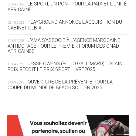
LE SPORT, UN PONT POUR LA PAIX ET L’UNITÉ
06.04.2026
05.08
— TIR À L'ARC
AFRICAINE
DES MONDIAUX À BRISBANE SUR LA
ROUTE DES JO 2032
PLAYGROUND ANNONCE L’ACQUISITION DU
02.10.2025
CABINET OLBIA
05.08
— ALPES FRANÇAISES 2030
LE VILLAGE OLYMPIQUE DES ARAVIS
L’AMA S’ASSOCIE À L’AGENCE MAROCAINE
17.04.2025
SE DESSINE
ANTIDOPAGE POUR LE PREMIER FORUM DES ONAD
AFRICAINES
04.08
— FOCUS DU JOUR
JESSE OWENS (FOLIO GALLIMARD) D’ALAIN
10.04.2025
LE COJOP A TROUVÉ SON VILLAGE
FOIX REÇOIT LE PRIX SPORTILIVRE2025
OLYMPIQUE LYONNAIS
OUVERTURE DE LA PRÉVENTE POUR LA
24.03.2025
COUPE DU MONDE DE BEACH SOCCER 2025
04.08
— ALLEMAGNE
« L'ALLEMAGNE PEUT DÉMONTRER
COMMENT ORGANISER DES JO
RESPONSABLES »
L’AMA FÉLICITE RICHARD POUND ET VALÉRIE
24.03.2025
FOURNEYRON, RÉCOMPENSÉS DE L’ORDRE OLYMPIQUE
L’AMA RECHERCHE DES HÔTES POUR LES
13.03.2025
04.08
— ESCRIME
RÉUNIONS DU CONSEIL DE FONDATION ET DU COMITÉ
LA FIE LANCE LES GRANDES
EXÉCUTIF