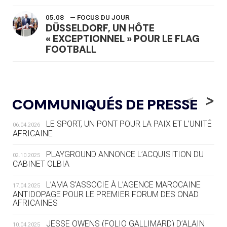
05.08
— FOCUS DU JOUR
DÜSSELDORF, UN HÔTE
« EXCEPTIONNEL » POUR LE FLAG
FOOTBALL
05.08
— LUGE
LE RÊVE DE VOIR LA LUGE ALPINE
<
>
COMMUNIQUÉS DE PRESSE
AUX JO « N'EST PAS FINI »
LE SPORT, UN PONT POUR LA PAIX ET L’UNITÉ
06.04.2026
05.08
— TIR À L'ARC
AFRICAINE
DES MONDIAUX À BRISBANE SUR LA
ROUTE DES JO 2032
PLAYGROUND ANNONCE L’ACQUISITION DU
02.10.2025
CABINET OLBIA
05.08
— ALPES FRANÇAISES 2030
LE VILLAGE OLYMPIQUE DES ARAVIS
L’AMA S’ASSOCIE À L’AGENCE MAROCAINE
17.04.2025
SE DESSINE
ANTIDOPAGE POUR LE PREMIER FORUM DES ONAD
AFRICAINES
04.08
— FOCUS DU JOUR
JESSE OWENS (FOLIO GALLIMARD) D’ALAIN
10.04.2025