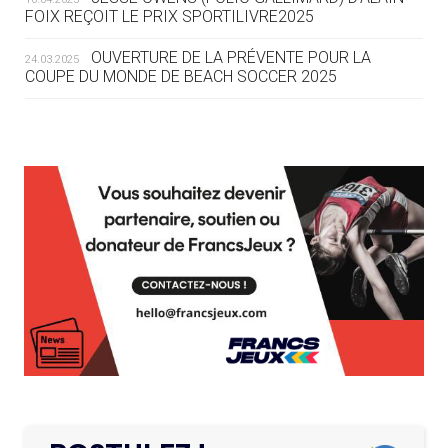
LE COJOP A TROUVÉ SON VILLAGE
FOIX REÇOIT LE PRIX SPORTILIVRE2025
OLYMPIQUE LYONNAIS
OUVERTURE DE LA PRÉVENTE POUR LA
24.03.2025
COUPE DU MONDE DE BEACH SOCCER 2025
04.08
— ALLEMAGNE
« L'ALLEMAGNE PEUT DÉMONTRER
COMMENT ORGANISER DES JO
RESPONSABLES »
L’AMA FÉLICITE RICHARD POUND ET VALÉRIE
24.03.2025
FOURNEYRON, RÉCOMPENSÉS DE L’ORDRE OLYMPIQUE
L’AMA RECHERCHE DES HÔTES POUR LES
13.03.2025
04.08
— ESCRIME
RÉUNIONS DU CONSEIL DE FONDATION ET DU COMITÉ
LA FIE LANCE LES GRANDES
EXÉCUTIF
MANŒUVRES EN VUE DES JO
APPEL À CANDIDATURES DE L’AMA POUR LES
12.03.2025
SIÈGES DE PRÉSIDENTS DE SES COMITÉS
04.08
— DAKAR 2026
PERMANENTS
DES FRESQUES CÉLÈBRENT LES JOJ
LE PROGRAMME DES JEUNES LEADERS DU
20.02.2025
03.08
—
CIO ACCUEILLE 25 NOUVELLES RECRUES
« PARIS 2024 M'A INSPIRÉ POUR
CRÉER UN PERSONNAGE »
L’AMA FÉLICITE L’AGENCE ANTIDOPAGE DE
19.02.2025
SERBIE POUR LE DÉMANTÈLEMENT D’UN GROUPE
CRIMINEL ORGANISÉ