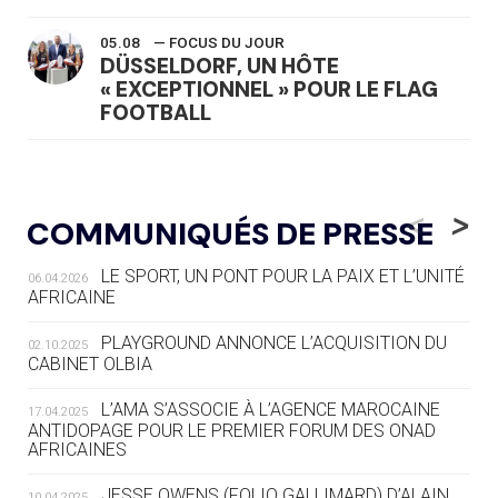
05.08
— FOCUS DU JOUR
DÜSSELDORF, UN HÔTE
« EXCEPTIONNEL » POUR LE FLAG
FOOTBALL
05.08
— LUGE
LE RÊVE DE VOIR LA LUGE ALPINE
<
>
COMMUNIQUÉS DE PRESSE
AUX JO « N'EST PAS FINI »
LE SPORT, UN PONT POUR LA PAIX ET L’UNITÉ
06.04.2026
05.08
— TIR À L'ARC
AFRICAINE
DES MONDIAUX À BRISBANE SUR LA
ROUTE DES JO 2032
PLAYGROUND ANNONCE L’ACQUISITION DU
02.10.2025
CABINET OLBIA
05.08
— ALPES FRANÇAISES 2030
LE VILLAGE OLYMPIQUE DES ARAVIS
L’AMA S’ASSOCIE À L’AGENCE MAROCAINE
17.04.2025
SE DESSINE
ANTIDOPAGE POUR LE PREMIER FORUM DES ONAD
AFRICAINES
04.08
— FOCUS DU JOUR
JESSE OWENS (FOLIO GALLIMARD) D’ALAIN
10.04.2025