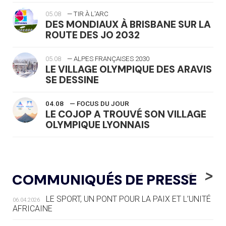
05.08
— TIR À L'ARC
DES MONDIAUX À BRISBANE SUR LA
ROUTE DES JO 2032
05.08
— ALPES FRANÇAISES 2030
LE VILLAGE OLYMPIQUE DES ARAVIS
SE DESSINE
04.08
— FOCUS DU JOUR
LE COJOP A TROUVÉ SON VILLAGE
OLYMPIQUE LYONNAIS
04.08
— ALLEMAGNE
« L'ALLEMAGNE PEUT DÉMONTRER
<
>
COMMUNIQUÉS DE PRESSE
COMMENT ORGANISER DES JO
RESPONSABLES »
LE SPORT, UN PONT POUR LA PAIX ET L’UNITÉ
06.04.2026
AFRICAINE
04.08
— ESCRIME
LA FIE LANCE LES GRANDES