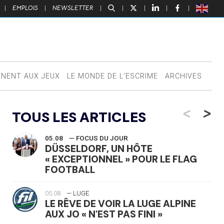
|
EMPLOIS
|
NEWSLETTER
|
|
|
|
|
NNENT AUX JEUX
LE MONDE DE L’ESCRIME
ARCHIVES
<
>
TOUS LES ARTICLES
05.08
— FOCUS DU JOUR
DÜSSELDORF, UN HÔTE
« EXCEPTIONNEL » POUR LE FLAG
FOOTBALL
05.08
— LUGE
LE RÊVE DE VOIR LA LUGE ALPINE
AUX JO « N'EST PAS FINI »