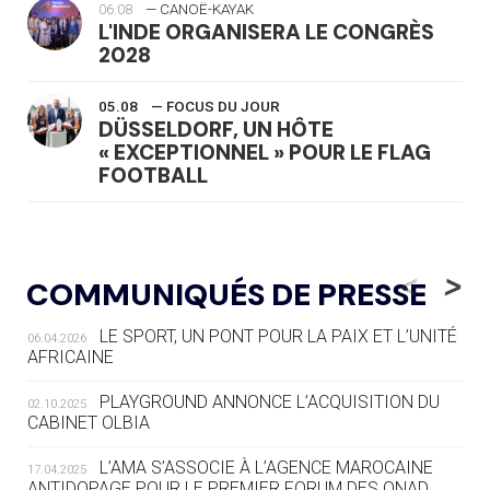
06.08
— CANOË-KAYAK
L'INDE ORGANISERA LE CONGRÈS
2028
05.08
— FOCUS DU JOUR
DÜSSELDORF, UN HÔTE
« EXCEPTIONNEL » POUR LE FLAG
FOOTBALL
05.08
— LUGE
LE RÊVE DE VOIR LA LUGE ALPINE
<
>
COMMUNIQUÉS DE PRESSE
AUX JO « N'EST PAS FINI »
LE SPORT, UN PONT POUR LA PAIX ET L’UNITÉ
06.04.2026
05.08
— TIR À L'ARC
AFRICAINE
DES MONDIAUX À BRISBANE SUR LA
ROUTE DES JO 2032
PLAYGROUND ANNONCE L’ACQUISITION DU
02.10.2025
CABINET OLBIA
05.08
— ALPES FRANÇAISES 2030
LE VILLAGE OLYMPIQUE DES ARAVIS
L’AMA S’ASSOCIE À L’AGENCE MAROCAINE
17.04.2025
SE DESSINE
ANTIDOPAGE POUR LE PREMIER FORUM DES ONAD