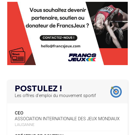
L’AMA RECHERCHE DES HÔTES POUR LES
13.03.2025
04.08
— ESCRIME
RÉUNIONS DU CONSEIL DE FONDATION ET DU COMITÉ
LA FIE LANCE LES GRANDES
EXÉCUTIF
MANŒUVRES EN VUE DES JO
APPEL À CANDIDATURES DE L’AMA POUR LES
12.03.2025
SIÈGES DE PRÉSIDENTS DE SES COMITÉS
04.08
— DAKAR 2026
PERMANENTS
DES FRESQUES CÉLÈBRENT LES JOJ
LE PROGRAMME DES JEUNES LEADERS DU
20.02.2025
03.08
—
CIO ACCUEILLE 25 NOUVELLES RECRUES
« PARIS 2024 M'A INSPIRÉ POUR
CRÉER UN PERSONNAGE »
L’AMA FÉLICITE L’AGENCE ANTIDOPAGE DE
19.02.2025
SERBIE POUR LE DÉMANTÈLEMENT D’UN GROUPE
POSTULEZ !
CRIMINEL ORGANISÉ
03.08
— CROATIE
JOSIP VARVODIC ÉLU PRÉSIDENT
Les offres d’emploi du mouvement sportif
DU CNO
L’AMA SIGNE UN ACCORD AVEC L’IAPP QUI
19.02.2025
CONTRIBUERA À PROTÉGER LES DROITS DES
CEO
SPORTIFS
03.08
— DAKAR 2026
ASSOCIATION INTERNATIONALE DES JEUX MONDIAUX
ON CONNAÎT LA PREMIÈRE
LAUSANNE
PORTEUSE DE LA FLAMME
LA FIFA LANCE UNE PLATEFORME
18.02.2025
NUMÉRIQUE RÉPERTORIANT LES CHANGEMENTS