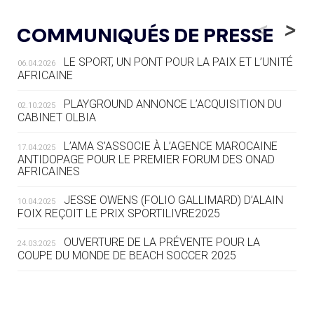
05.08
— LUGE
LE RÊVE DE VOIR LA LUGE ALPINE
<
>
COMMUNIQUÉS DE PRESSE
AUX JO « N'EST PAS FINI »
LE SPORT, UN PONT POUR LA PAIX ET L’UNITÉ
06.04.2026
05.08
— TIR À L'ARC
AFRICAINE
DES MONDIAUX À BRISBANE SUR LA
ROUTE DES JO 2032
PLAYGROUND ANNONCE L’ACQUISITION DU
02.10.2025
CABINET OLBIA
05.08
— ALPES FRANÇAISES 2030
LE VILLAGE OLYMPIQUE DES ARAVIS
L’AMA S’ASSOCIE À L’AGENCE MAROCAINE
17.04.2025
SE DESSINE
ANTIDOPAGE POUR LE PREMIER FORUM DES ONAD
AFRICAINES
04.08
— FOCUS DU JOUR
JESSE OWENS (FOLIO GALLIMARD) D’ALAIN
10.04.2025
LE COJOP A TROUVÉ SON VILLAGE
FOIX REÇOIT LE PRIX SPORTILIVRE2025
OLYMPIQUE LYONNAIS
OUVERTURE DE LA PRÉVENTE POUR LA
24.03.2025
COUPE DU MONDE DE BEACH SOCCER 2025
04.08
— ALLEMAGNE
« L'ALLEMAGNE PEUT DÉMONTRER
COMMENT ORGANISER DES JO
RESPONSABLES »
L’AMA FÉLICITE RICHARD POUND ET VALÉRIE
24.03.2025
FOURNEYRON, RÉCOMPENSÉS DE L’ORDRE OLYMPIQUE