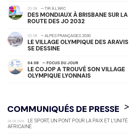
05.08
— TIR À L'ARC
DES MONDIAUX À BRISBANE SUR LA
ROUTE DES JO 2032
05.08
— ALPES FRANÇAISES 2030
LE VILLAGE OLYMPIQUE DES ARAVIS
SE DESSINE
04.08
— FOCUS DU JOUR
LE COJOP A TROUVÉ SON VILLAGE
OLYMPIQUE LYONNAIS
04.08
— ALLEMAGNE
« L'ALLEMAGNE PEUT DÉMONTRER
<
>
COMMUNIQUÉS DE PRESSE
COMMENT ORGANISER DES JO
RESPONSABLES »
LE SPORT, UN PONT POUR LA PAIX ET L’UNITÉ
06.04.2026
AFRICAINE
04.08
— ESCRIME
LA FIE LANCE LES GRANDES