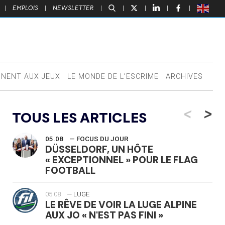
|
EMPLOIS
|
NEWSLETTER
|
|
|
|
|
NNENT AUX JEUX
LE MONDE DE L’ESCRIME
ARCHIVES
<
>
TOUS LES ARTICLES
05.08
— FOCUS DU JOUR
DÜSSELDORF, UN HÔTE
« EXCEPTIONNEL » POUR LE FLAG
FOOTBALL
05.08
— LUGE
LE RÊVE DE VOIR LA LUGE ALPINE
AUX JO « N'EST PAS FINI »