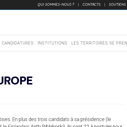
QUI SOMMES-NOUS ?
|
CONTACTS
|
SOUTIENS
CANDIDATURES
INSTITUTIONS
LES TERRITOIRES SE PRE
EUROPE
ises. En plus des trois candidats à sa présidence (le
t le Finlandais
Antti Pihlakoski), ils sont 22 à postuler pour