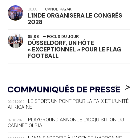
06.08
— CANOË-KAYAK
L'INDE ORGANISERA LE CONGRÈS
2028
05.08
— FOCUS DU JOUR
DÜSSELDORF, UN HÔTE
« EXCEPTIONNEL » POUR LE FLAG
FOOTBALL
05.08
— LUGE
LE RÊVE DE VOIR LA LUGE ALPINE
<
>
COMMUNIQUÉS DE PRESSE
AUX JO « N'EST PAS FINI »
LE SPORT, UN PONT POUR LA PAIX ET L’UNITÉ
06.04.2026
05.08
— TIR À L'ARC
AFRICAINE
DES MONDIAUX À BRISBANE SUR LA
ROUTE DES JO 2032
PLAYGROUND ANNONCE L’ACQUISITION DU
02.10.2025
CABINET OLBIA
05.08
— ALPES FRANÇAISES 2030
LE VILLAGE OLYMPIQUE DES ARAVIS