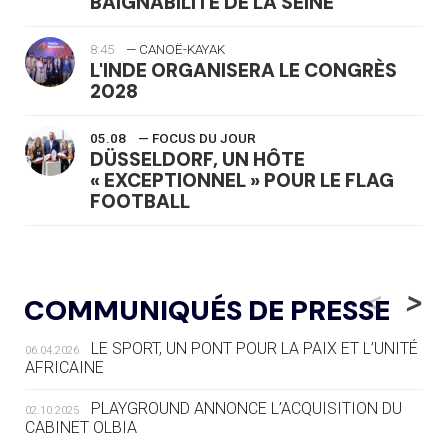
BAIGNABILITÉ DE LA SEINE
8:45
— CANOË-KAYAK
L'INDE ORGANISERA LE CONGRÈS
2028
05.08
— FOCUS DU JOUR
DÜSSELDORF, UN HÔTE
« EXCEPTIONNEL » POUR LE FLAG
FOOTBALL
05.08
— LUGE
LE RÊVE DE VOIR LA LUGE ALPINE
<
>
COMMUNIQUÉS DE PRESSE
AUX JO « N'EST PAS FINI »
LE SPORT, UN PONT POUR LA PAIX ET L’UNITÉ
06.04.2026
05.08
— TIR À L'ARC
AFRICAINE
DES MONDIAUX À BRISBANE SUR LA
ROUTE DES JO 2032
PLAYGROUND ANNONCE L’ACQUISITION DU
02.10.2025
CABINET OLBIA
05.08
— ALPES FRANÇAISES 2030