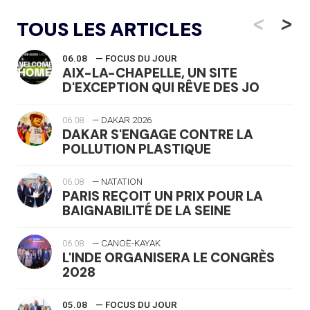
<
>
TOUS LES ARTICLES
06.08
— FOCUS DU JOUR
AIX-LA-CHAPELLE, UN SITE
D'EXCEPTION QUI RÊVE DES JO
06.08
— DAKAR 2026
DAKAR S'ENGAGE CONTRE LA
POLLUTION PLASTIQUE
06.08
— NATATION
PARIS REÇOIT UN PRIX POUR LA
BAIGNABILITÉ DE LA SEINE
06.08
— CANOË-KAYAK
L'INDE ORGANISERA LE CONGRÈS
2028
05.08
— FOCUS DU JOUR