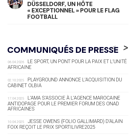
DÜSSELDORF, UN HÔTE
« EXCEPTIONNEL » POUR LE FLAG
FOOTBALL
05.08
— LUGE
LE RÊVE DE VOIR LA LUGE ALPINE
<
>
COMMUNIQUÉS DE PRESSE
AUX JO « N'EST PAS FINI »
LE SPORT, UN PONT POUR LA PAIX ET L’UNITÉ
06.04.2026
05.08
— TIR À L'ARC
AFRICAINE
DES MONDIAUX À BRISBANE SUR LA
ROUTE DES JO 2032
PLAYGROUND ANNONCE L’ACQUISITION DU
02.10.2025
CABINET OLBIA
05.08
— ALPES FRANÇAISES 2030
LE VILLAGE OLYMPIQUE DES ARAVIS
L’AMA S’ASSOCIE À L’AGENCE MAROCAINE
17.04.2025
SE DESSINE
ANTIDOPAGE POUR LE PREMIER FORUM DES ONAD
AFRICAINES
04.08
— FOCUS DU JOUR
JESSE OWENS (FOLIO GALLIMARD) D’ALAIN
10.04.2025
LE COJOP A TROUVÉ SON VILLAGE
FOIX REÇOIT LE PRIX SPORTILIVRE2025
OLYMPIQUE LYONNAIS