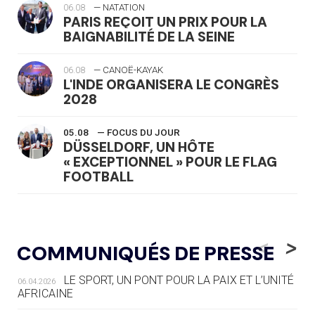
06.08
— NATATION
PARIS REÇOIT UN PRIX POUR LA
BAIGNABILITÉ DE LA SEINE
06.08
— CANOË-KAYAK
L'INDE ORGANISERA LE CONGRÈS
2028
05.08
— FOCUS DU JOUR
DÜSSELDORF, UN HÔTE
« EXCEPTIONNEL » POUR LE FLAG
FOOTBALL
05.08
— LUGE
LE RÊVE DE VOIR LA LUGE ALPINE
<
>
COMMUNIQUÉS DE PRESSE
AUX JO « N'EST PAS FINI »
LE SPORT, UN PONT POUR LA PAIX ET L’UNITÉ
06.04.2026
05.08
— TIR À L'ARC
AFRICAINE
DES MONDIAUX À BRISBANE SUR LA
ROUTE DES JO 2032